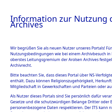
Information zur Nutzung d
Archives
HOME
BESTANDSBESCHREIBUNG
ARCHIVAL
Wir begrüßen Sie als neuen Nutzer unseres Portals! Für
Nutzungsbedingungen wie bei einem Archivbesuch in B
oberstes Leitungsgremium der Arolsen Archives festg
Archivrecht.
BESTÄNDE
Bitte beachten Sie, dass dieses Portal über NS-Verfolgte
Listen vo
enthält. Dazu können Religionszugehörigkeit, Herkunf
Mitgliedschaft in Gewerkschaften und Parteien oder auc
1.
Verstorbe
Inhaftierungsdoku
mente
Als Nutzer dieses Portals sind Sie persönlich dafür vera
0080 (846
Gesetze und die schutzwürdigen Belange Dritter oder B
5. Verschiedenes
personenbezogene Daten respektieren. Der ITS kann nic
5.3