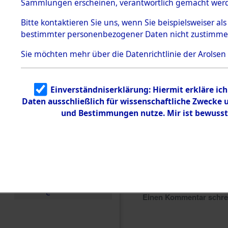
Sammlungen erscheinen, verantwortlich gemacht wer
Todesmärsche
5.3.1 Alliierte
Bitte
kontaktieren
Sie uns, wenn Sie beispielsweiser al
Erhebungen
bestimmter personenbezogener Daten nicht zustimme
zu
Todesmärsch
en
Sie möchten mehr über die Datenrichtlinie der Arolsen
5.3.2
Versuchte
Identifizierun
Einverständniserklärung: Hiermit erkläre ic
g
Daten ausschließlich für wissenschaftliche Zwecke
5.3.3
Todesmärsch
und Bestimmungen nutze. Mir ist bewusst
e /
Identifikation
unbekannter
Toter
5.3.5
Grabermittlu
ng /
Friedhofsplän
e
Einen Kommentar schr