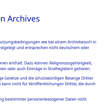
n Archives
TIONS ONLINE
n Nutzungsbedingungen wie bei einem Archivbesuch in
festgelegt und entsprechen nicht deutschem oder
benen.
→
0006 (84607089)
rsonen enthält. Dazu können Religionszugehörigkeit,
en oder auch Einträge in Strafregistern gehören.
tige Gesetze und die schutzwürdigen Belange Dritter
ann nicht für Veröffentlichungen Dritter, die durch
hung bestimmter personenbezogener Daten nicht