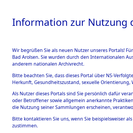
Information zur Nutzung d
Wir begrüßen Sie als neuen Nutzer unseres Portals! Fü
HOME
BESTANDSB
Bad Arolsen. Sie wurden durch den Internationalen Au
anderem nationalen Archivrecht.
BESTÄNDE
Listen von
Bitte beachten Sie, dass dieses Portal über NS-Verfolgt
Herkunft, Gesundheitszustand, sexuelle Orientierung, 
1.
→
0081 (8
Inhaftierungsdoku
Als Nutzer dieses Portals sind Sie persönlich dafür ver
mente
oder Betroffener sowie allgemein anerkannte Praktiken
5. Verschiedenes
die Nutzung seiner Sammlungen erscheinen, verantwo
5.3
Bitte
kontaktieren
Sie uns, wenn Sie beispielsweiser a
Todesmärsche
zustimmen.
5.3.1 Alliierte
Erhebungen