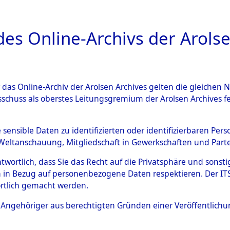
a
A
es Online-Archivs der Arolse
DIGITAL COLLEC
r das Online-Archiv der Arolsen Archives gelten die gleiche
ESCHREIBUNG
ARCHIVALE
ÜBERSICHT
BILD
sschuss als oberstes Leitungsgremium der Arolsen Archives 
 auf Todesmärschen Verstor
e sensible Daten zu identifizierten oder identifizierbaren Pe
Weltanschauung, Mitgliedschaft in Gewerkschaften und Partei
4607170)
antwortlich, dass Sie das Recht auf die Privatsphäre und sons
 in Bezug auf personenbezogene Daten respektieren. Der ITS k
rtlich gemacht werden.
0081 (84607170)
ls Angehöriger aus berechtigten Gründen einer Veröffentlic