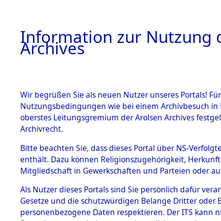
Information zur Nutzung d
Archives
HOME
BESTANDSBESCHREIBUNG
ARCHIVAL
Wir begrüßen Sie als neuen Nutzer unseres Portals! Für
Nutzungsbedingungen wie bei einem Archivbesuch in B
oberstes Leitungsgremium der Arolsen Archives festg
Archivrecht.
BESTÄNDE
Bitte beachten Sie, dass dieses Portal über NS-Verfolgte
Listen vo
enthält. Dazu können Religionszugehörigkeit, Herkunf
Mitgliedschaft in Gewerkschaften und Parteien oder auc
1.
Verstorbe
Inhaftierungsdoku
mente
Als Nutzer dieses Portals sind Sie persönlich dafür vera
0091 (846
Gesetze und die schutzwürdigen Belange Dritter oder B
5. Verschiedenes
personenbezogene Daten respektieren. Der ITS kann nic
5.3