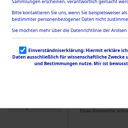
Sammlungen erscheinen, verantwortlich gemacht wer
Todesmärsche
5.3.1 Alliierte
Bitte
kontaktieren
Sie uns, wenn Sie beispielsweiser al
Erhebungen
bestimmter personenbezogener Daten nicht zustimme
zu
Todesmärsch
en
Sie möchten mehr über die Datenrichtlinie der Arolsen
5.3.2
Versuchte
Identifizierun
Einverständniserklärung: Hiermit erkläre ic
g
Daten ausschließlich für wissenschaftliche Zwecke
5.3.3
Todesmärsch
und Bestimmungen nutze. Mir ist bewusst
e /
Identifikation
unbekannter
Toter
5.3.5
Grabermittlu
ng /
Friedhofsplän
e
Einen Kommentar schr