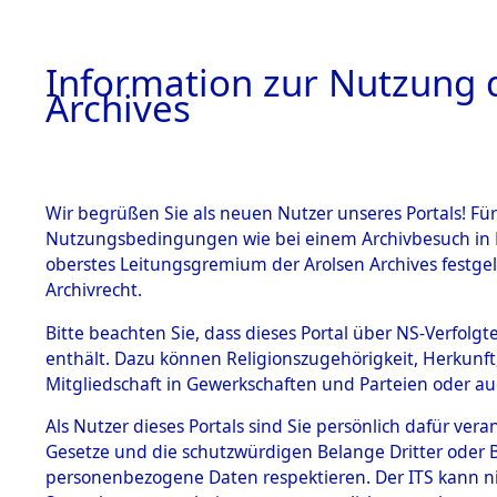
Information zur Nutzung d
Archives
HOME
BESTANDSBESCHREIBUNG
ARCHIVAL
Wir begrüßen Sie als neuen Nutzer unseres Portals! Für
Nutzungsbedingungen wie bei einem Archivbesuch in B
oberstes Leitungsgremium der Arolsen Archives festg
Archivrecht.
BESTÄNDE
Bitte beachten Sie, dass dieses Portal über NS-Verfolgte
Listen vo
enthält. Dazu können Religionszugehörigkeit, Herkunf
Mitgliedschaft in Gewerkschaften und Parteien oder auc
1.
Verstorbe
Inhaftierungsdoku
mente
Als Nutzer dieses Portals sind Sie persönlich dafür vera
0026 (846
Gesetze und die schutzwürdigen Belange Dritter oder B
5. Verschiedenes
personenbezogene Daten respektieren. Der ITS kann nic
5.3