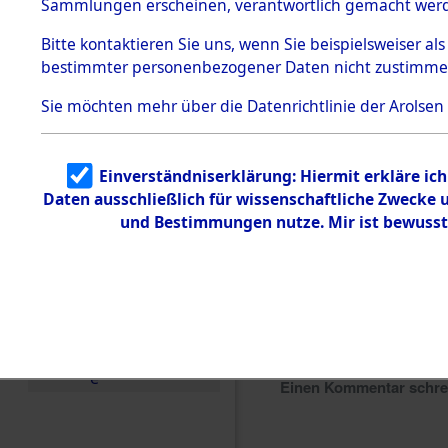
Sammlungen erscheinen, verantwortlich gemacht wer
Todesmärsche
5.3.1 Alliierte
Bitte
kontaktieren
Sie uns, wenn Sie beispielsweiser al
Erhebungen
bestimmter personenbezogener Daten nicht zustimme
zu
Todesmärsch
en
Sie möchten mehr über die Datenrichtlinie der Arolsen
5.3.2
Versuchte
Identifizierun
Einverständniserklärung: Hiermit erkläre ic
g
Daten ausschließlich für wissenschaftliche Zwecke
5.3.3
Todesmärsch
und Bestimmungen nutze. Mir ist bewusst
e /
Identifikation
unbekannter
Toter
5.3.5
Grabermittlu
ng /
Friedhofsplän
e
Einen Kommentar schr