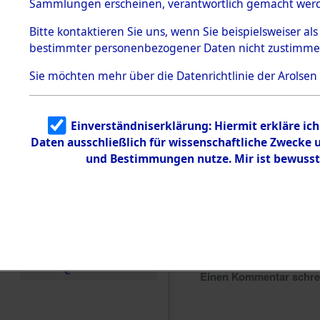
Sammlungen erscheinen, verantwortlich gemacht wer
Todesmärsche
5.3.1 Alliierte
Bitte
kontaktieren
Sie uns, wenn Sie beispielsweiser al
Erhebungen
bestimmter personenbezogener Daten nicht zustimme
zu
Todesmärsch
en
Sie möchten mehr über die Datenrichtlinie der Arolsen
5.3.2
Versuchte
Identifizierun
Einverständniserklärung: Hiermit erkläre ic
g
Daten ausschließlich für wissenschaftliche Zwecke
5.3.3
Todesmärsch
und Bestimmungen nutze. Mir ist bewusst
e /
Identifikation
unbekannter
Toter
5.3.5
Grabermittlu
ng /
Friedhofsplän
e
Einen Kommentar schr