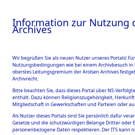
Information zur Nutzung d
Archives
HOME
BESTANDSBESCHREIBUNG
ARCHIVAL
Wir begrüßen Sie als neuen Nutzer unseres Portals! Für
Nutzungsbedingungen wie bei einem Archivbesuch in B
oberstes Leitungsgremium der Arolsen Archives festg
Archivrecht.
BESTÄNDE
Bitte beachten Sie, dass dieses Portal über NS-Verfolgte
Listen vo
enthält. Dazu können Religionszugehörigkeit, Herkunf
Mitgliedschaft in Gewerkschaften und Parteien oder auc
1.
Verstorbe
Inhaftierungsdoku
mente
Als Nutzer dieses Portals sind Sie persönlich dafür vera
0054 (846
Gesetze und die schutzwürdigen Belange Dritter oder B
5. Verschiedenes
personenbezogene Daten respektieren. Der ITS kann nic
5.3