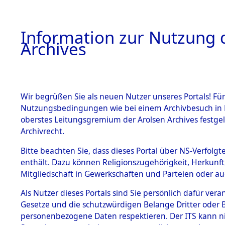
Information zur Nutzung d
Archives
HOME
BESTANDSBESCHREIBUNG
ARCHIVAL
Wir begrüßen Sie als neuen Nutzer unseres Portals! Für
Nutzungsbedingungen wie bei einem Archivbesuch in B
oberstes Leitungsgremium der Arolsen Archives festg
Archivrecht.
BESTÄNDE
Bitte beachten Sie, dass dieses Portal über NS-Verfolgte
Listen vo
enthält. Dazu können Religionszugehörigkeit, Herkunf
Mitgliedschaft in Gewerkschaften und Parteien oder auc
1.
Verstorbe
Inhaftierungsdoku
mente
Als Nutzer dieses Portals sind Sie persönlich dafür vera
0008 (846
Gesetze und die schutzwürdigen Belange Dritter oder B
5. Verschiedenes
personenbezogene Daten respektieren. Der ITS kann nic
5.3