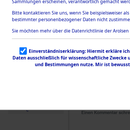
Sammlungen erscheinen, verantwortlich gemacht wer
Todesmärsche
5.3.1 Alliierte
Bitte
kontaktieren
Sie uns, wenn Sie beispielsweiser al
Erhebungen
bestimmter personenbezogener Daten nicht zustimme
zu
Todesmärsch
en
Sie möchten mehr über die Datenrichtlinie der Arolsen
5.3.2
Versuchte
Identifizierun
Einverständniserklärung: Hiermit erkläre ic
g
Daten ausschließlich für wissenschaftliche Zwecke
5.3.3
Todesmärsch
und Bestimmungen nutze. Mir ist bewusst
e /
Identifikation
unbekannter
Toter
5.3.5
Grabermittlu
ng /
Friedhofsplän
e
Einen Kommentar schr