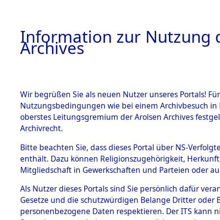
Information zur Nutzung d
Archives
HOME
BESTANDSBESCHREIBUNG
ARCHIVAL
Wir begrüßen Sie als neuen Nutzer unseres Portals! Für
Nutzungsbedingungen wie bei einem Archivbesuch in B
oberstes Leitungsgremium der Arolsen Archives festg
Archivrecht.
BESTÄNDE
Bitte beachten Sie, dass dieses Portal über NS-Verfolgte
Listen vo
enthält. Dazu können Religionszugehörigkeit, Herkunf
Mitgliedschaft in Gewerkschaften und Parteien oder auc
1.
Verstorbe
Inhaftierungsdoku
mente
Als Nutzer dieses Portals sind Sie persönlich dafür vera
0008 (846
Gesetze und die schutzwürdigen Belange Dritter oder B
5. Verschiedenes
personenbezogene Daten respektieren. Der ITS kann nic
5.3