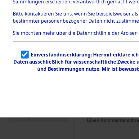
Sammlungen erscheinen, verantwortlich gemacht wer
Todesmärsche
5.3.1 Alliierte
Bitte
kontaktieren
Sie uns, wenn Sie beispielsweiser al
Erhebungen
bestimmter personenbezogener Daten nicht zustimme
zu
Todesmärsch
en
Sie möchten mehr über die Datenrichtlinie der Arolsen
5.3.2
Versuchte
Identifizierun
Einverständniserklärung: Hiermit erkläre ic
g
Daten ausschließlich für wissenschaftliche Zwecke
5.3.3
Todesmärsch
und Bestimmungen nutze. Mir ist bewusst
e /
Identifikation
unbekannter
Toter
5.3.5
Grabermittlu
ng /
Friedhofsplän
e
Einen Kommentar schr