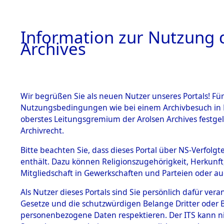
Information zur Nutzung d
Archives
HOME
BESTANDSBESCHREIBUNG
ARCHIVAL
Wir begrüßen Sie als neuen Nutzer unseres Portals! Für
Nutzungsbedingungen wie bei einem Archivbesuch in B
oberstes Leitungsgremium der Arolsen Archives festg
Archivrecht.
BESTÄNDE
Bitte beachten Sie, dass dieses Portal über NS-Verfolgte
Listen vo
enthält. Dazu können Religionszugehörigkeit, Herkunf
Mitgliedschaft in Gewerkschaften und Parteien oder auc
1.
Verstorbe
Inhaftierungsdoku
mente
Als Nutzer dieses Portals sind Sie persönlich dafür vera
0011 (846
Gesetze und die schutzwürdigen Belange Dritter oder B
5. Verschiedenes
personenbezogene Daten respektieren. Der ITS kann nic
5.3