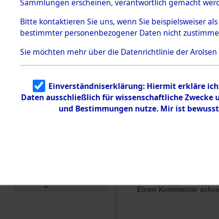
Sammlungen erscheinen, verantwortlich gemacht wer
Todesmärsche
5.3.1 Alliierte
Bitte
kontaktieren
Sie uns, wenn Sie beispielsweiser al
Erhebungen
bestimmter personenbezogener Daten nicht zustimme
zu
Todesmärsch
en
Sie möchten mehr über die Datenrichtlinie der Arolsen
5.3.2
Versuchte
Identifizierun
Einverständniserklärung: Hiermit erkläre ic
g
Daten ausschließlich für wissenschaftliche Zwecke
5.3.3
Todesmärsch
und Bestimmungen nutze. Mir ist bewusst
e /
Identifikation
unbekannter
Toter
5.3.5
Grabermittlu
ng /
Friedhofsplän
e
Einen Kommentar schr