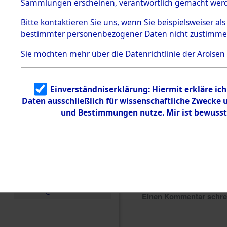
Sammlungen erscheinen, verantwortlich gemacht wer
Todesmärsche
5.3.1 Alliierte
Bitte
kontaktieren
Sie uns, wenn Sie beispielsweiser al
Erhebungen
bestimmter personenbezogener Daten nicht zustimme
zu
Todesmärsch
en
Sie möchten mehr über die Datenrichtlinie der Arolsen
5.3.2
Versuchte
Identifizierun
Einverständniserklärung: Hiermit erkläre ic
g
Daten ausschließlich für wissenschaftliche Zwecke
5.3.3
Todesmärsch
und Bestimmungen nutze. Mir ist bewusst
e /
Identifikation
unbekannter
Toter
5.3.5
Grabermittlu
ng /
Friedhofsplän
e
Einen Kommentar schr