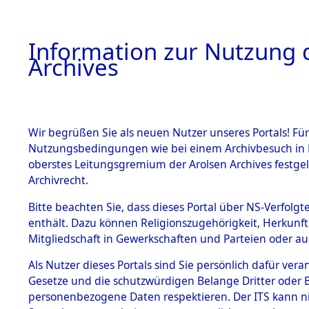
Information zur Nutzung d
Archives
HOME
BESTANDSBESCHREIBUNG
ARCHIVAL
Wir begrüßen Sie als neuen Nutzer unseres Portals! Für
Nutzungsbedingungen wie bei einem Archivbesuch in B
oberstes Leitungsgremium der Arolsen Archives festg
Archivrecht.
BESTÄNDE
Bitte beachten Sie, dass dieses Portal über NS-Verfolgte
Listen vo
enthält. Dazu können Religionszugehörigkeit, Herkunf
Mitgliedschaft in Gewerkschaften und Parteien oder auc
1.
Verstorbe
Inhaftierungsdoku
mente
Als Nutzer dieses Portals sind Sie persönlich dafür vera
0004 (846
Gesetze und die schutzwürdigen Belange Dritter oder B
5. Verschiedenes
personenbezogene Daten respektieren. Der ITS kann nic
5.3