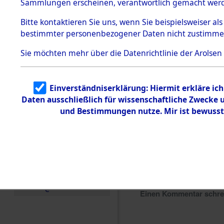
Sammlungen erscheinen, verantwortlich gemacht wer
Todesmärsche
5.3.1 Alliierte
Bitte
kontaktieren
Sie uns, wenn Sie beispielsweiser al
Erhebungen
bestimmter personenbezogener Daten nicht zustimme
zu
Todesmärsch
en
Sie möchten mehr über die Datenrichtlinie der Arolsen
5.3.2
Versuchte
Identifizierun
Einverständniserklärung: Hiermit erkläre ic
g
Daten ausschließlich für wissenschaftliche Zwecke
5.3.3
Todesmärsch
und Bestimmungen nutze. Mir ist bewusst
e /
Identifikation
unbekannter
Toter
5.3.5
Grabermittlu
ng /
Friedhofsplän
e
Einen Kommentar schr