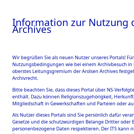
Information zur Nutzung d
Archives
HOME
BESTANDSBESCHREIBUNG
ARCHIVAL
Wir begrüßen Sie als neuen Nutzer unseres Portals! Für
Nutzungsbedingungen wie bei einem Archivbesuch in B
oberstes Leitungsgremium der Arolsen Archives festg
Archivrecht.
BESTÄNDE
Bitte beachten Sie, dass dieses Portal über NS-Verfolgte
Listen vo
enthält. Dazu können Religionszugehörigkeit, Herkunf
Mitgliedschaft in Gewerkschaften und Parteien oder auc
1.
Verstorbe
Inhaftierungsdoku
mente
Als Nutzer dieses Portals sind Sie persönlich dafür vera
0010 (846
Gesetze und die schutzwürdigen Belange Dritter oder B
5. Verschiedenes
personenbezogene Daten respektieren. Der ITS kann nic
5.3