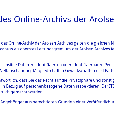
a
A
es Online-Archivs der Arolse
DIGITAL COLLEC
r das Online-Archiv der Arolsen Archives gelten die gleiche
ESCHREIBUNG
ARCHIVALE
ÜBERSICHT
BILD
sschuss als oberstes Leitungsgremium der Arolsen Archives 
 auf Todesmärschen Verstor
e sensible Daten zu identifizierten oder identifizierbaren Pe
Weltanschauung, Mitgliedschaft in Gewerkschaften und Partei
4607511)
antwortlich, dass Sie das Recht auf die Privatsphäre und sons
 in Bezug auf personenbezogene Daten respektieren. Der ITS k
rtlich gemacht werden.
0002 (84607511)
ls Angehöriger aus berechtigten Gründen einer Veröffentlic