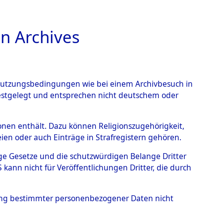
n Archives
TIONS ONLINE
n Nutzungsbedingungen wie bei einem Archivbesuch in
festgelegt und entsprechen nicht deutschem oder
benen.
→
0015 (84607509)
rsonen enthält. Dazu können Religionszugehörigkeit,
en oder auch Einträge in Strafregistern gehören.
tige Gesetze und die schutzwürdigen Belange Dritter
ann nicht für Veröffentlichungen Dritter, die durch
hung bestimmter personenbezogener Daten nicht