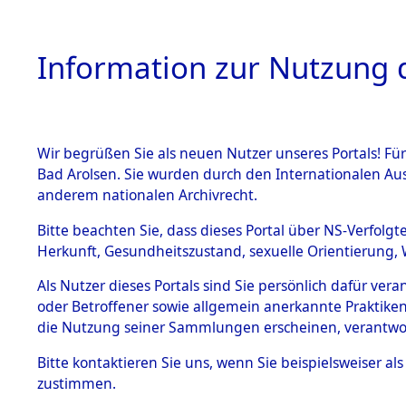
Information zur Nutzung d
Wir begrüßen Sie als neuen Nutzer unseres Portals! Fü
HOME
BESTANDSB
Bad Arolsen. Sie wurden durch den Internationalen Au
anderem nationalen Archivrecht.
BESTÄNDE
Listen von
Bitte beachten Sie, dass dieses Portal über NS-Verfolgt
Herkunft, Gesundheitszustand, sexuelle Orientierung, 
1.
→
0002 (8
Inhaftierungsdoku
Als Nutzer dieses Portals sind Sie persönlich dafür ver
mente
oder Betroffener sowie allgemein anerkannte Praktiken
5. Verschiedenes
die Nutzung seiner Sammlungen erscheinen, verantwo
5.3
Bitte
kontaktieren
Sie uns, wenn Sie beispielsweiser a
Todesmärsche
zustimmen.
5.3.1 Alliierte
Erhebungen