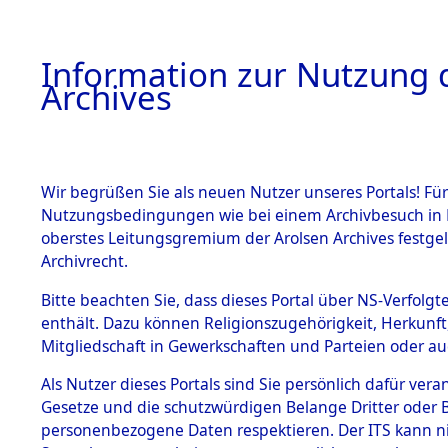
Information zur Nutzung d
Archives
HOME
BESTANDSBESCHREIBUNG
ARCHIVAL
Wir begrüßen Sie als neuen Nutzer unseres Portals! Für
Nutzungsbedingungen wie bei einem Archivbesuch in B
oberstes Leitungsgremium der Arolsen Archives festg
Archivrecht.
BESTÄNDE
Bitte beachten Sie, dass dieses Portal über NS-Verfolgte
Listen vo
enthält. Dazu können Religionszugehörigkeit, Herkunf
Mitgliedschaft in Gewerkschaften und Parteien oder auc
1.
Verstorbe
Inhaftierungsdoku
mente
Als Nutzer dieses Portals sind Sie persönlich dafür vera
0002 (846
Gesetze und die schutzwürdigen Belange Dritter oder B
5. Verschiedenes
personenbezogene Daten respektieren. Der ITS kann nic
5.3