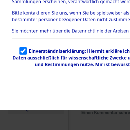
Sammlungen erscheinen, verantwortlich gemacht wer
Todesmärsche
5.3.1 Alliierte
Bitte
kontaktieren
Sie uns, wenn Sie beispielsweiser al
Erhebungen
bestimmter personenbezogener Daten nicht zustimme
zu
Todesmärsch
en
Sie möchten mehr über die Datenrichtlinie der Arolsen
5.3.2
Versuchte
Identifizierun
Einverständniserklärung: Hiermit erkläre ic
g
Daten ausschließlich für wissenschaftliche Zwecke
5.3.3
Todesmärsch
und Bestimmungen nutze. Mir ist bewusst
e /
Identifikation
unbekannter
Toter
5.3.5
Grabermittlu
ng /
Friedhofsplän
e
Einen Kommentar schr