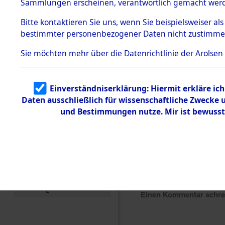
Sammlungen erscheinen, verantwortlich gemacht wer
Todesmärsche
5.3.1 Alliierte
Bitte
kontaktieren
Sie uns, wenn Sie beispielsweiser al
Erhebungen
bestimmter personenbezogener Daten nicht zustimme
zu
Todesmärsch
en
Sie möchten mehr über die Datenrichtlinie der Arolsen
5.3.2
Versuchte
Identifizierun
Einverständniserklärung: Hiermit erkläre ic
g
Daten ausschließlich für wissenschaftliche Zwecke
5.3.3
Todesmärsch
und Bestimmungen nutze. Mir ist bewusst
e /
Identifikation
unbekannter
Toter
5.3.5
Grabermittlu
ng /
Friedhofsplän
e
Einen Kommentar schr