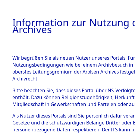
Information zur Nutzung d
Archives
HOME
BESTANDSBESCHREIBUNG
ARCHIVAL
Wir begrüßen Sie als neuen Nutzer unseres Portals! Für
Nutzungsbedingungen wie bei einem Archivbesuch in B
oberstes Leitungsgremium der Arolsen Archives festg
Archivrecht.
BESTÄNDE
Bitte beachten Sie, dass dieses Portal über NS-Verfolgte
Listen vo
enthält. Dazu können Religionszugehörigkeit, Herkunf
Mitgliedschaft in Gewerkschaften und Parteien oder auc
1.
Verstorbe
Inhaftierungsdoku
mente
Als Nutzer dieses Portals sind Sie persönlich dafür vera
0007 (846
Gesetze und die schutzwürdigen Belange Dritter oder B
5. Verschiedenes
personenbezogene Daten respektieren. Der ITS kann nic
5.3