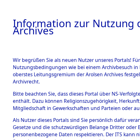
Information zur Nutzung d
Archives
HOME
BESTANDSBESCHREIBUNG
ARCHIVAL
Wir begrüßen Sie als neuen Nutzer unseres Portals! Für
Nutzungsbedingungen wie bei einem Archivbesuch in B
oberstes Leitungsgremium der Arolsen Archives festg
Archivrecht.
BESTÄNDE
Bitte beachten Sie, dass dieses Portal über NS-Verfolgte
Listen vo
enthält. Dazu können Religionszugehörigkeit, Herkunf
Mitgliedschaft in Gewerkschaften und Parteien oder auc
1.
Verstorbe
Inhaftierungsdoku
mente
Als Nutzer dieses Portals sind Sie persönlich dafür vera
0021 (846
Gesetze und die schutzwürdigen Belange Dritter oder B
5. Verschiedenes
personenbezogene Daten respektieren. Der ITS kann nic
5.3