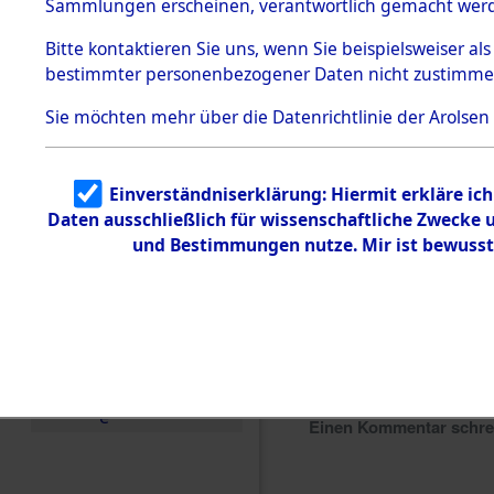
Sammlungen erscheinen, verantwortlich gemacht wer
Todesmärsche
5.3.1 Alliierte
Bitte
kontaktieren
Sie uns, wenn Sie beispielsweiser al
Erhebungen
bestimmter personenbezogener Daten nicht zustimme
zu
Todesmärsch
en
Sie möchten mehr über die Datenrichtlinie der Arolsen
5.3.2
Versuchte
Identifizierun
Einverständniserklärung: Hiermit erkläre ic
g
Daten ausschließlich für wissenschaftliche Zwecke
5.3.3
Todesmärsch
und Bestimmungen nutze. Mir ist bewusst
e /
Identifikation
unbekannter
Toter
5.3.5
Grabermittlu
ng /
Friedhofsplän
e
Einen Kommentar schr