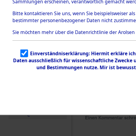
Sammlungen erscheinen, verantwortlich gemacht wer
Todesmärsche
5.3.1 Alliierte
Bitte
kontaktieren
Sie uns, wenn Sie beispielsweiser al
Erhebungen
bestimmter personenbezogener Daten nicht zustimme
zu
Todesmärsch
en
Sie möchten mehr über die Datenrichtlinie der Arolsen
5.3.2
Versuchte
Identifizierun
Einverständniserklärung: Hiermit erkläre ic
g
Daten ausschließlich für wissenschaftliche Zwecke
5.3.3
Todesmärsch
und Bestimmungen nutze. Mir ist bewusst
e /
Identifikation
unbekannter
Toter
5.3.5
Grabermittlu
ng /
Friedhofsplän
e
Einen Kommentar schr