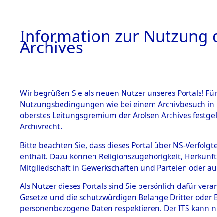
Information zur Nutzung d
Archives
HOME
BESTANDSBESCHREIBUNG
ARCHIVAL
Wir begrüßen Sie als neuen Nutzer unseres Portals! Für
Nutzungsbedingungen wie bei einem Archivbesuch in B
oberstes Leitungsgremium der Arolsen Archives festg
Archivrecht.
BESTÄNDE
Bitte beachten Sie, dass dieses Portal über NS-Verfolgte
Listen vo
enthält. Dazu können Religionszugehörigkeit, Herkunf
Mitgliedschaft in Gewerkschaften und Parteien oder auc
1.
Verstorbe
Inhaftierungsdoku
mente
Als Nutzer dieses Portals sind Sie persönlich dafür vera
0012 (846
Gesetze und die schutzwürdigen Belange Dritter oder B
5. Verschiedenes
personenbezogene Daten respektieren. Der ITS kann nic
5.3