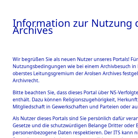
Information zur Nutzung d
Archives
HOME
BESTANDSBESCHREIBUNG
ARCHIVAL
Wir begrüßen Sie als neuen Nutzer unseres Portals! Für
Nutzungsbedingungen wie bei einem Archivbesuch in B
oberstes Leitungsgremium der Arolsen Archives festg
Archivrecht.
BESTÄNDE
Bitte beachten Sie, dass dieses Portal über NS-Verfolgte
Listen vo
enthält. Dazu können Religionszugehörigkeit, Herkunf
Mitgliedschaft in Gewerkschaften und Parteien oder auc
1.
Verstorbe
Inhaftierungsdoku
mente
Als Nutzer dieses Portals sind Sie persönlich dafür vera
0024 (846
Gesetze und die schutzwürdigen Belange Dritter oder B
5. Verschiedenes
personenbezogene Daten respektieren. Der ITS kann nic
5.3