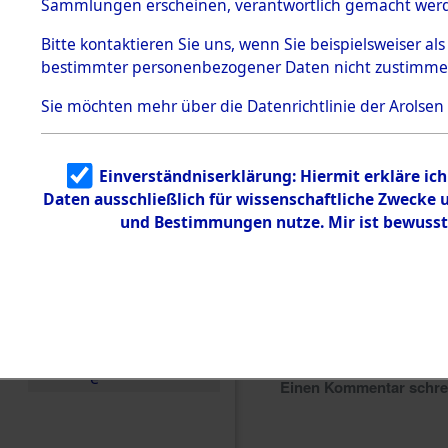
Sammlungen erscheinen, verantwortlich gemacht wer
Todesmärsche
5.3.1 Alliierte
Bitte
kontaktieren
Sie uns, wenn Sie beispielsweiser al
Erhebungen
bestimmter personenbezogener Daten nicht zustimme
zu
Todesmärsch
en
Sie möchten mehr über die Datenrichtlinie der Arolsen
5.3.2
Versuchte
Identifizierun
Einverständniserklärung: Hiermit erkläre ic
g
Daten ausschließlich für wissenschaftliche Zwecke
5.3.3
Todesmärsch
und Bestimmungen nutze. Mir ist bewusst
e /
Identifikation
unbekannter
Toter
5.3.5
Grabermittlu
ng /
Friedhofsplän
e
Einen Kommentar schr