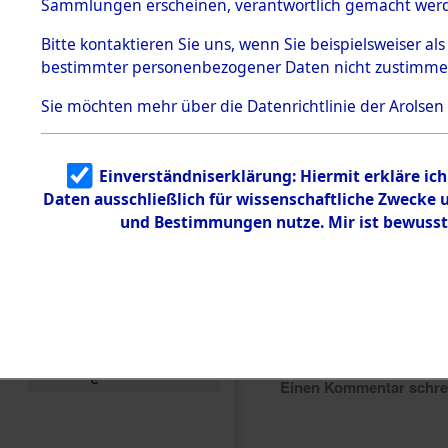
Sammlungen erscheinen, verantwortlich gemacht wer
Todesmärsche
5.3.1 Alliierte
Bitte
kontaktieren
Sie uns, wenn Sie beispielsweiser al
Erhebungen
bestimmter personenbezogener Daten nicht zustimme
zu
Todesmärsch
en
Sie möchten mehr über die Datenrichtlinie der Arolsen
5.3.2
Versuchte
Identifizierun
Einverständniserklärung: Hiermit erkläre ic
g
Daten ausschließlich für wissenschaftliche Zwecke
5.3.3
Todesmärsch
und Bestimmungen nutze. Mir ist bewusst
e /
Identifikation
unbekannter
Toter
5.3.5
Grabermittlu
ng /
Friedhofsplän
e
Einen Kommentar schr