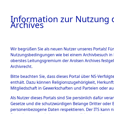
Information zur Nutzung d
Archives
HOME
BESTANDSBESCHREIBUNG
ARCHIVAL
Wir begrüßen Sie als neuen Nutzer unseres Portals! Für
Nutzungsbedingungen wie bei einem Archivbesuch in B
oberstes Leitungsgremium der Arolsen Archives festg
Archivrecht.
BESTÄNDE
Bitte beachten Sie, dass dieses Portal über NS-Verfolgte
Listen vo
enthält. Dazu können Religionszugehörigkeit, Herkunf
Mitgliedschaft in Gewerkschaften und Parteien oder auc
1.
Verstorbe
Inhaftierungsdoku
mente
Als Nutzer dieses Portals sind Sie persönlich dafür vera
0034 (846
Gesetze und die schutzwürdigen Belange Dritter oder B
5. Verschiedenes
personenbezogene Daten respektieren. Der ITS kann nic
5.3