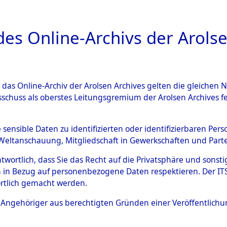
a
A
es Online-Archivs der Arolse
DIGITAL COLLEC
r das Online-Archiv der Arolsen Archives gelten die gleiche
ESCHREIBUNG
ARCHIVALE
ÜBERSICHT
BILD
sschuss als oberstes Leitungsgremium der Arolsen Archives 
 auf Todesmärschen Verstor
e sensible Daten zu identifizierten oder identifizierbaren Pe
Weltanschauung, Mitgliedschaft in Gewerkschaften und Partei
4607829)
antwortlich, dass Sie das Recht auf die Privatsphäre und sons
 in Bezug auf personenbezogene Daten respektieren. Der ITS k
rtlich gemacht werden.
0032 (84607829)
ls Angehöriger aus berechtigten Gründen einer Veröffentlic