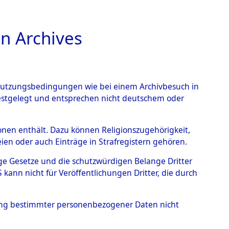
n Archives
TIONS ONLINE
n Nutzungsbedingungen wie bei einem Archivbesuch in
festgelegt und entsprechen nicht deutschem oder
benen.
→
0011 (84607797)
rsonen enthält. Dazu können Religionszugehörigkeit,
en oder auch Einträge in Strafregistern gehören.
tige Gesetze und die schutzwürdigen Belange Dritter
ann nicht für Veröffentlichungen Dritter, die durch
hung bestimmter personenbezogener Daten nicht