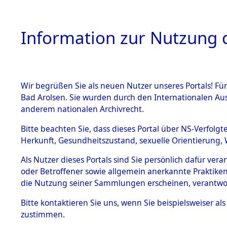
Information zur Nutzung d
Wir begrüßen Sie als neuen Nutzer unseres Portals! Fü
HOME
BESTANDSB
Bad Arolsen. Sie wurden durch den Internationalen Au
anderem nationalen Archivrecht.
BESTÄNDE
Listen von
Bitte beachten Sie, dass dieses Portal über NS-Verfolgt
Herkunft, Gesundheitszustand, sexuelle Orientierung, 
1.
→
0032 (8
Inhaftierungsdoku
Als Nutzer dieses Portals sind Sie persönlich dafür ver
mente
oder Betroffener sowie allgemein anerkannte Praktiken
5. Verschiedenes
die Nutzung seiner Sammlungen erscheinen, verantwo
5.3
Bitte
kontaktieren
Sie uns, wenn Sie beispielsweiser a
Todesmärsche
zustimmen.
5.3.1 Alliierte
Erhebungen