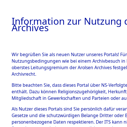
Information zur Nutzung d
Archives
HOME
BESTANDSBESCHREIBUNG
ARCHIVAL
Wir begrüßen Sie als neuen Nutzer unseres Portals! Für
Nutzungsbedingungen wie bei einem Archivbesuch in B
oberstes Leitungsgremium der Arolsen Archives festg
Archivrecht.
BESTÄNDE
Bitte beachten Sie, dass dieses Portal über NS-Verfolgte
Listen vo
enthält. Dazu können Religionszugehörigkeit, Herkunf
Mitgliedschaft in Gewerkschaften und Parteien oder auc
1.
Verstorbe
Inhaftierungsdoku
mente
Als Nutzer dieses Portals sind Sie persönlich dafür vera
0033 (846
Gesetze und die schutzwürdigen Belange Dritter oder B
5. Verschiedenes
personenbezogene Daten respektieren. Der ITS kann nic
5.3