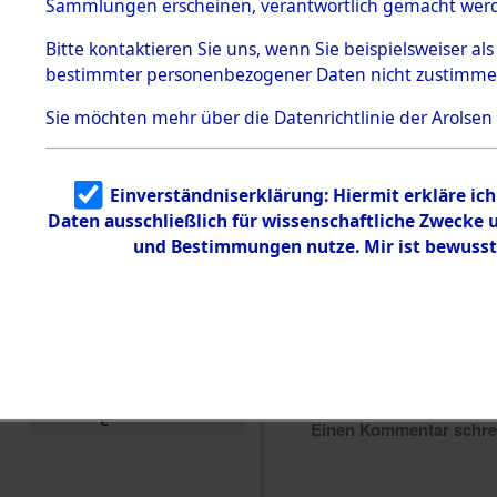
Sammlungen erscheinen, verantwortlich gemacht wer
Todesmärsche
5.3.1 Alliierte
Bitte
kontaktieren
Sie uns, wenn Sie beispielsweiser al
Erhebungen
bestimmter personenbezogener Daten nicht zustimme
zu
Todesmärsch
en
Sie möchten mehr über die Datenrichtlinie der Arolsen
5.3.2
Versuchte
Identifizierun
Einverständniserklärung: Hiermit erkläre ic
g
Daten ausschließlich für wissenschaftliche Zwecke
5.3.3
Todesmärsch
und Bestimmungen nutze. Mir ist bewusst
e /
Identifikation
unbekannter
Toter
5.3.5
Grabermittlu
ng /
Friedhofsplän
e
Einen Kommentar schr