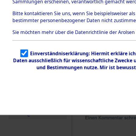
Sammlungen erscheinen, verantwortlich gemacht wer
Todesmärsche
5.3.1 Alliierte
Bitte
kontaktieren
Sie uns, wenn Sie beispielsweiser al
Erhebungen
bestimmter personenbezogener Daten nicht zustimme
zu
Todesmärsch
en
Sie möchten mehr über die Datenrichtlinie der Arolsen
5.3.2
Versuchte
Identifizierun
Einverständniserklärung: Hiermit erkläre ic
g
Daten ausschließlich für wissenschaftliche Zwecke
5.3.3
Todesmärsch
und Bestimmungen nutze. Mir ist bewusst
e /
Identifikation
unbekannter
Toter
5.3.5
Grabermittlu
ng /
Friedhofsplän
e
Einen Kommentar schr