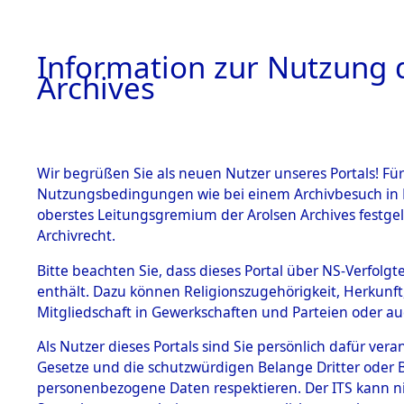
Information zur Nutzung d
Archives
HOME
BESTANDSBESCHREIBUNG
ARCHIVAL
Wir begrüßen Sie als neuen Nutzer unseres Portals! Für
Nutzungsbedingungen wie bei einem Archivbesuch in B
oberstes Leitungsgremium der Arolsen Archives festg
Archivrecht.
BESTÄNDE
Bitte beachten Sie, dass dieses Portal über NS-Verfolgte
Listen vo
enthält. Dazu können Religionszugehörigkeit, Herkunf
Mitgliedschaft in Gewerkschaften und Parteien oder auc
1.
Verstorbe
Inhaftierungsdoku
mente
Als Nutzer dieses Portals sind Sie persönlich dafür vera
0009 (846
Gesetze und die schutzwürdigen Belange Dritter oder B
5. Verschiedenes
personenbezogene Daten respektieren. Der ITS kann nic
5.3