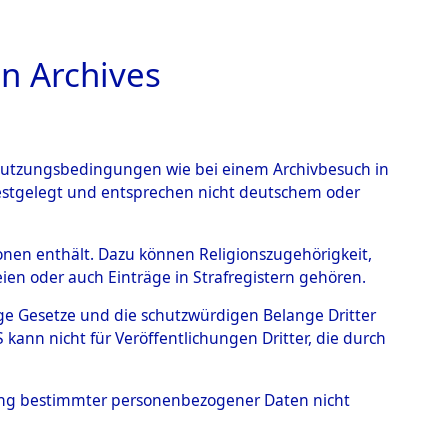
n Archives
TIONS ONLINE
n Nutzungsbedingungen wie bei einem Archivbesuch in
festgelegt und entsprechen nicht deutschem oder
benen.
→
0001 (84607886)
rsonen enthält. Dazu können Religionszugehörigkeit,
en oder auch Einträge in Strafregistern gehören.
tige Gesetze und die schutzwürdigen Belange Dritter
ann nicht für Veröffentlichungen Dritter, die durch
hung bestimmter personenbezogener Daten nicht