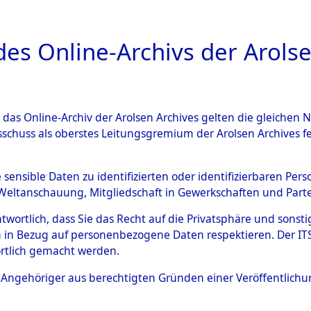
a
A
es Online-Archivs der Arolse
DIGITAL COLLEC
r das Online-Archiv der Arolsen Archives gelten die gleiche
ESCHREIBUNG
ARCHIVALE
ÜBERSICHT
BILD
sschuss als oberstes Leitungsgremium der Arolsen Archives 
 auf Todesmärschen Verstor
e sensible Daten zu identifizierten oder identifizierbaren Pe
Weltanschauung, Mitgliedschaft in Gewerkschaften und Partei
4607906)
antwortlich, dass Sie das Recht auf die Privatsphäre und sons
 in Bezug auf personenbezogene Daten respektieren. Der ITS k
rtlich gemacht werden.
0019 (84607906)
ls Angehöriger aus berechtigten Gründen einer Veröffentlic