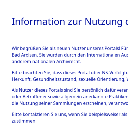
Information zur Nutzung d
Wir begrüßen Sie als neuen Nutzer unseres Portals! Fü
HOME
BESTANDSB
Bad Arolsen. Sie wurden durch den Internationalen Au
anderem nationalen Archivrecht.
BESTÄNDE
Listen von
Bitte beachten Sie, dass dieses Portal über NS-Verfolgt
Herkunft, Gesundheitszustand, sexuelle Orientierung, 
1.
→
0019 (8
Inhaftierungsdoku
Als Nutzer dieses Portals sind Sie persönlich dafür ver
mente
oder Betroffener sowie allgemein anerkannte Praktiken
5. Verschiedenes
die Nutzung seiner Sammlungen erscheinen, verantwo
5.3
Bitte
kontaktieren
Sie uns, wenn Sie beispielsweiser a
Todesmärsche
zustimmen.
5.3.1 Alliierte
Erhebungen