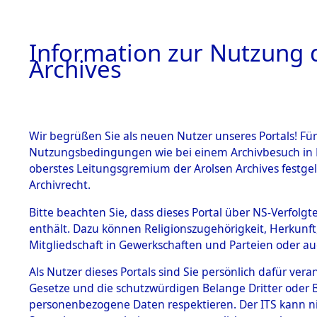
Information zur Nutzung d
Archives
HOME
BESTANDSBESCHREIBUNG
ARCHIVAL
Wir begrüßen Sie als neuen Nutzer unseres Portals! Für
Nutzungsbedingungen wie bei einem Archivbesuch in B
oberstes Leitungsgremium der Arolsen Archives festg
Archivrecht.
BESTÄNDE
Bitte beachten Sie, dass dieses Portal über NS-Verfolgte
Listen vo
enthält. Dazu können Religionszugehörigkeit, Herkunf
Mitgliedschaft in Gewerkschaften und Parteien oder auc
1.
Verstorbe
Inhaftierungsdoku
mente
Als Nutzer dieses Portals sind Sie persönlich dafür vera
0016 (846
Gesetze und die schutzwürdigen Belange Dritter oder B
5. Verschiedenes
personenbezogene Daten respektieren. Der ITS kann nic
5.3