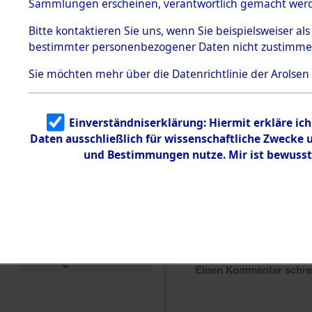
Sammlungen erscheinen, verantwortlich gemacht wer
Todesmärsche
5.3.1 Alliierte
Bitte
kontaktieren
Sie uns, wenn Sie beispielsweiser al
Erhebungen
bestimmter personenbezogener Daten nicht zustimme
zu
Todesmärsch
en
Sie möchten mehr über die Datenrichtlinie der Arolsen
5.3.2
Versuchte
Identifizierun
Einverständniserklärung: Hiermit erkläre ic
g
Daten ausschließlich für wissenschaftliche Zwecke
5.3.3
Todesmärsch
und Bestimmungen nutze. Mir ist bewusst
e /
Identifikation
unbekannter
Toter
5.3.5
Grabermittlu
ng /
Friedhofsplän
e
Einen Kommentar schr