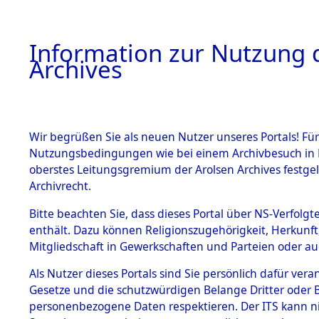
Information zur Nutzung d
Archives
HOME
BESTANDSBESCHREIBUNG
ARCHIVAL
Wir begrüßen Sie als neuen Nutzer unseres Portals! Für
Nutzungsbedingungen wie bei einem Archivbesuch in B
oberstes Leitungsgremium der Arolsen Archives festg
Archivrecht.
BESTÄNDE
Bitte beachten Sie, dass dieses Portal über NS-Verfolgte
Listen vo
enthält. Dazu können Religionszugehörigkeit, Herkunf
Mitgliedschaft in Gewerkschaften und Parteien oder auc
1.
Verstorbe
Inhaftierungsdoku
mente
Als Nutzer dieses Portals sind Sie persönlich dafür vera
0039 (846
Gesetze und die schutzwürdigen Belange Dritter oder B
5. Verschiedenes
personenbezogene Daten respektieren. Der ITS kann nic
5.3