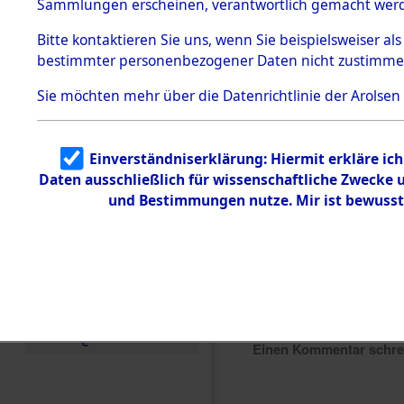
Sammlungen erscheinen, verantwortlich gemacht wer
Todesmärsche
5.3.1 Alliierte
Bitte
kontaktieren
Sie uns, wenn Sie beispielsweiser al
Erhebungen
bestimmter personenbezogener Daten nicht zustimme
zu
Todesmärsch
en
Sie möchten mehr über die Datenrichtlinie der Arolsen
5.3.2
Versuchte
Identifizierun
Einverständniserklärung: Hiermit erkläre ic
g
Daten ausschließlich für wissenschaftliche Zwecke
5.3.3
Todesmärsch
und Bestimmungen nutze. Mir ist bewusst
e /
Identifikation
unbekannter
Toter
5.3.5
Grabermittlu
ng /
Friedhofsplän
e
Einen Kommentar schr