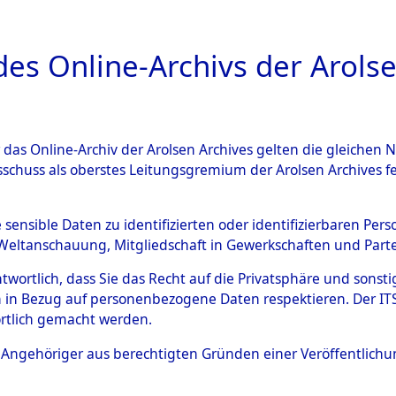
a
A
es Online-Archivs der Arolse
DIGITAL COLLEC
r das Online-Archiv der Arolsen Archives gelten die gleiche
ESCHREIBUNG
ARCHIVALE
ÜBERSICHT
BILD
sschuss als oberstes Leitungsgremium der Arolsen Archives 
 auf Todesmärschen Verstor
e sensible Daten zu identifizierten oder identifizierbaren Pe
Weltanschauung, Mitgliedschaft in Gewerkschaften und Partei
4607997)
antwortlich, dass Sie das Recht auf die Privatsphäre und sons
 in Bezug auf personenbezogene Daten respektieren. Der ITS k
rtlich gemacht werden.
0004 (84607997)
ls Angehöriger aus berechtigten Gründen einer Veröffentlic