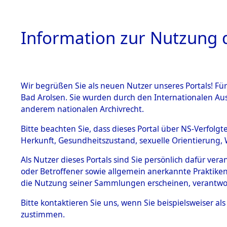
Information zur Nutzung d
Wir begrüßen Sie als neuen Nutzer unseres Portals! Fü
HOME
BESTANDSB
Bad Arolsen. Sie wurden durch den Internationalen Au
anderem nationalen Archivrecht.
BESTÄNDE
Listen von
Bitte beachten Sie, dass dieses Portal über NS-Verfolgt
Herkunft, Gesundheitszustand, sexuelle Orientierung, 
1.
→
0004 (8
Inhaftierungsdoku
Als Nutzer dieses Portals sind Sie persönlich dafür ver
mente
oder Betroffener sowie allgemein anerkannte Praktiken
5. Verschiedenes
die Nutzung seiner Sammlungen erscheinen, verantwo
5.3
Bitte
kontaktieren
Sie uns, wenn Sie beispielsweiser a
Todesmärsche
zustimmen.
5.3.1 Alliierte
Erhebungen