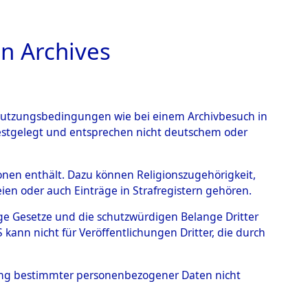
n Archives
TIONS ONLINE
n Nutzungsbedingungen wie bei einem Archivbesuch in
festgelegt und entsprechen nicht deutschem oder
benen.
→
0005 (84607993)
rsonen enthält. Dazu können Religionszugehörigkeit,
en oder auch Einträge in Strafregistern gehören.
tige Gesetze und die schutzwürdigen Belange Dritter
ann nicht für Veröffentlichungen Dritter, die durch
hung bestimmter personenbezogener Daten nicht