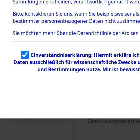
Sammlungen erscheinen, verantwortlich gemacht wer
Todesmärsche
5.3.1 Alliierte
Bitte
kontaktieren
Sie uns, wenn Sie beispielsweiser al
Erhebungen
bestimmter personenbezogener Daten nicht zustimme
zu
Todesmärsch
en
Sie möchten mehr über die Datenrichtlinie der Arolsen
5.3.2
Versuchte
Identifizierun
Einverständniserklärung: Hiermit erkläre ic
g
Daten ausschließlich für wissenschaftliche Zwecke
5.3.3
Todesmärsch
und Bestimmungen nutze. Mir ist bewusst
e /
Identifikation
unbekannter
Toter
5.3.5
Grabermittlu
ng /
Friedhofsplän
e
Einen Kommentar schr