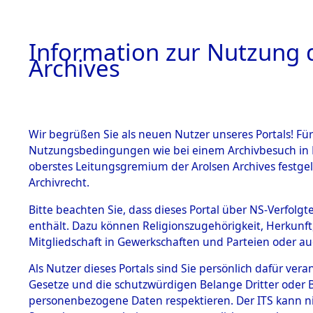
Information zur Nutzung d
Archives
HOME
BESTANDSBESCHREIBUNG
ARCHIVAL
Wir begrüßen Sie als neuen Nutzer unseres Portals! Für
Nutzungsbedingungen wie bei einem Archivbesuch in B
oberstes Leitungsgremium der Arolsen Archives festg
Archivrecht.
BESTÄNDE
Bitte beachten Sie, dass dieses Portal über NS-Verfolgte
Listen vo
enthält. Dazu können Religionszugehörigkeit, Herkunf
Mitgliedschaft in Gewerkschaften und Parteien oder auc
1.
Verstorbe
Inhaftierungsdoku
mente
Als Nutzer dieses Portals sind Sie persönlich dafür vera
0007 (846
Gesetze und die schutzwürdigen Belange Dritter oder B
5. Verschiedenes
personenbezogene Daten respektieren. Der ITS kann nic
5.3