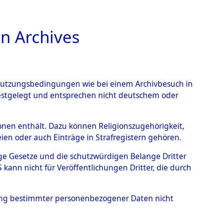
n Archives
TIONS ONLINE
n Nutzungsbedingungen wie bei einem Archivbesuch in
festgelegt und entsprechen nicht deutschem oder
benen.
→
0007 (84608023)
rsonen enthält. Dazu können Religionszugehörigkeit,
en oder auch Einträge in Strafregistern gehören.
tige Gesetze und die schutzwürdigen Belange Dritter
ann nicht für Veröffentlichungen Dritter, die durch
hung bestimmter personenbezogener Daten nicht