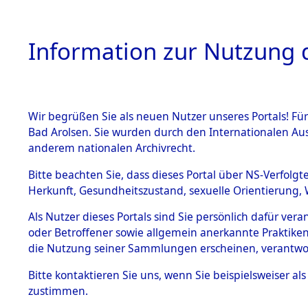
Information zur Nutzung d
Wir begrüßen Sie als neuen Nutzer unseres Portals! Fü
HOME
BESTANDSB
Bad Arolsen. Sie wurden durch den Internationalen Au
anderem nationalen Archivrecht.
BESTÄNDE
Listen von
Bitte beachten Sie, dass dieses Portal über NS-Verfolgt
Herkunft, Gesundheitszustand, sexuelle Orientierung, 
1.
→
0025 (8
Inhaftierungsdoku
Als Nutzer dieses Portals sind Sie persönlich dafür ver
mente
oder Betroffener sowie allgemein anerkannte Praktiken
5. Verschiedenes
die Nutzung seiner Sammlungen erscheinen, verantwo
5.3
Bitte
kontaktieren
Sie uns, wenn Sie beispielsweiser a
Todesmärsche
zustimmen.
5.3.1 Alliierte
Erhebungen