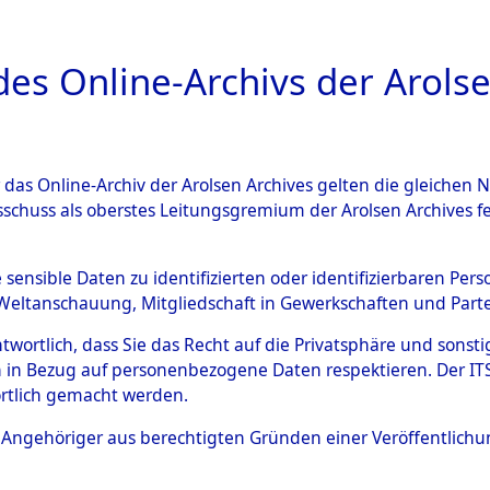
a
A
es Online-Archivs der Arolse
DIGITAL COLLEC
r das Online-Archiv der Arolsen Archives gelten die gleiche
ESCHREIBUNG
ARCHIVALE
ÜBERSICHT
BILD
sschuss als oberstes Leitungsgremium der Arolsen Archives 
 auf Todesmärschen Verstor
e sensible Daten zu identifizierten oder identifizierbaren Pe
Weltanschauung, Mitgliedschaft in Gewerkschaften und Partei
4608048)
antwortlich, dass Sie das Recht auf die Privatsphäre und sons
 in Bezug auf personenbezogene Daten respektieren. Der ITS k
rtlich gemacht werden.
0025 (84608048)
ls Angehöriger aus berechtigten Gründen einer Veröffentlic