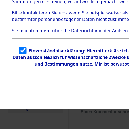
Sammlungen erscheinen, verantwortlich gemacht wer
Todesmärsche
5.3.1 Alliierte
Bitte
kontaktieren
Sie uns, wenn Sie beispielsweiser al
Erhebungen
bestimmter personenbezogener Daten nicht zustimme
zu
Todesmärsch
en
Sie möchten mehr über die Datenrichtlinie der Arolsen
5.3.2
Versuchte
Identifizierun
Einverständniserklärung: Hiermit erkläre ic
g
Daten ausschließlich für wissenschaftliche Zwecke
5.3.3
Todesmärsch
und Bestimmungen nutze. Mir ist bewusst
e /
Identifikation
unbekannter
Toter
5.3.5
Grabermittlu
ng /
Friedhofsplän
e
Einen Kommentar schr