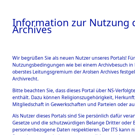
Information zur Nutzung d
Archives
HOME
BESTANDSBESCHREIBUNG
ARCHIVAL
Wir begrüßen Sie als neuen Nutzer unseres Portals! Für
Nutzungsbedingungen wie bei einem Archivbesuch in B
oberstes Leitungsgremium der Arolsen Archives festg
Archivrecht.
BESTÄNDE
Bitte beachten Sie, dass dieses Portal über NS-Verfolgte
Listen vo
enthält. Dazu können Religionszugehörigkeit, Herkunf
Mitgliedschaft in Gewerkschaften und Parteien oder auc
1.
Verstorbe
Inhaftierungsdoku
mente
Als Nutzer dieses Portals sind Sie persönlich dafür vera
0031 (846
Gesetze und die schutzwürdigen Belange Dritter oder B
5. Verschiedenes
personenbezogene Daten respektieren. Der ITS kann nic
5.3