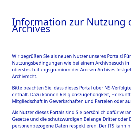
Information zur Nutzung d
Archives
HOME
BESTANDSBESCHREIBUNG
ARCHIVAL
Wir begrüßen Sie als neuen Nutzer unseres Portals! Für
Nutzungsbedingungen wie bei einem Archivbesuch in B
oberstes Leitungsgremium der Arolsen Archives festg
Archivrecht.
BESTÄNDE
Bitte beachten Sie, dass dieses Portal über NS-Verfolgte
Listen vo
enthält. Dazu können Religionszugehörigkeit, Herkunf
Mitgliedschaft in Gewerkschaften und Parteien oder auc
1.
Verstorbe
Inhaftierungsdoku
mente
Als Nutzer dieses Portals sind Sie persönlich dafür vera
0050 (846
Gesetze und die schutzwürdigen Belange Dritter oder B
5. Verschiedenes
personenbezogene Daten respektieren. Der ITS kann nic
5.3