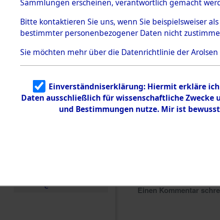
Sammlungen erscheinen, verantwortlich gemacht wer
Todesmärsche
5.3.1 Alliierte
Bitte
kontaktieren
Sie uns, wenn Sie beispielsweiser al
Erhebungen
bestimmter personenbezogener Daten nicht zustimme
zu
Todesmärsch
en
Sie möchten mehr über die Datenrichtlinie der Arolsen
5.3.2
Versuchte
Identifizierun
Einverständniserklärung: Hiermit erkläre ic
g
Daten ausschließlich für wissenschaftliche Zwecke
5.3.3
Todesmärsch
und Bestimmungen nutze. Mir ist bewusst
e /
Identifikation
unbekannter
Toter
5.3.5
Grabermittlu
ng /
Friedhofsplän
e
Einen Kommentar schr