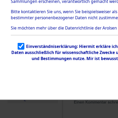
Sammlungen erscheinen, verantwortlich gemacht wer
Todesmärsche
5.3.1 Alliierte
Bitte
kontaktieren
Sie uns, wenn Sie beispielsweiser al
Erhebungen
bestimmter personenbezogener Daten nicht zustimme
zu
Todesmärsch
en
Sie möchten mehr über die Datenrichtlinie der Arolsen
5.3.2
Versuchte
Identifizierun
Einverständniserklärung: Hiermit erkläre ic
g
Daten ausschließlich für wissenschaftliche Zwecke
5.3.3
Todesmärsch
und Bestimmungen nutze. Mir ist bewusst
e /
Identifikation
unbekannter
Toter
5.3.5
Grabermittlu
ng /
Friedhofsplän
e
Einen Kommentar schr