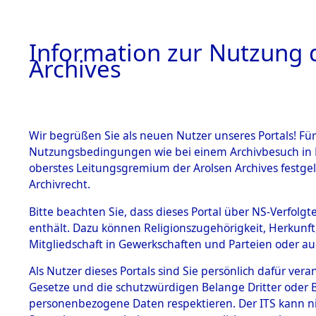
Information zur Nutzung d
Archives
HOME
BESTANDSBESCHREIBUNG
ARCHIVAL
Wir begrüßen Sie als neuen Nutzer unseres Portals! Für
Nutzungsbedingungen wie bei einem Archivbesuch in B
oberstes Leitungsgremium der Arolsen Archives festg
Archivrecht.
BESTÄNDE
Bitte beachten Sie, dass dieses Portal über NS-Verfolgte
Listen vo
enthält. Dazu können Religionszugehörigkeit, Herkunf
Mitgliedschaft in Gewerkschaften und Parteien oder auc
1.
Verstorbe
Inhaftierungsdoku
mente
Als Nutzer dieses Portals sind Sie persönlich dafür vera
0015 (846
Gesetze und die schutzwürdigen Belange Dritter oder B
5. Verschiedenes
personenbezogene Daten respektieren. Der ITS kann nic
5.3