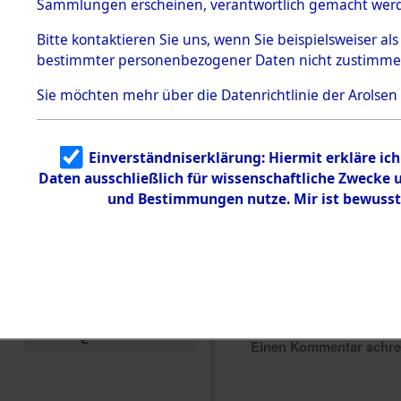
Sammlungen erscheinen, verantwortlich gemacht wer
Todesmärsche
5.3.1 Alliierte
Bitte
kontaktieren
Sie uns, wenn Sie beispielsweiser al
Erhebungen
bestimmter personenbezogener Daten nicht zustimme
zu
Todesmärsch
en
Sie möchten mehr über die Datenrichtlinie der Arolsen
5.3.2
Versuchte
Identifizierun
Einverständniserklärung: Hiermit erkläre ic
g
Daten ausschließlich für wissenschaftliche Zwecke
5.3.3
Todesmärsch
und Bestimmungen nutze. Mir ist bewusst
e /
Identifikation
unbekannter
Toter
5.3.5
Grabermittlu
ng /
Friedhofsplän
e
Einen Kommentar schr