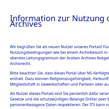
Information zur Nutzung d
Archives
HOME
BESTANDSBESCHREIBUNG
ARCHIVAL
Wir begrüßen Sie als neuen Nutzer unseres Portals! Für
Nutzungsbedingungen wie bei einem Archivbesuch in B
oberstes Leitungsgremium der Arolsen Archives festg
Archivrecht.
BESTÄNDE
Bitte beachten Sie, dass dieses Portal über NS-Verfolgte
Listen vo
enthält. Dazu können Religionszugehörigkeit, Herkunf
Mitgliedschaft in Gewerkschaften und Parteien oder auc
1.
Verstorbe
Inhaftierungsdoku
mente
Als Nutzer dieses Portals sind Sie persönlich dafür vera
0011 (846
Gesetze und die schutzwürdigen Belange Dritter oder B
5. Verschiedenes
personenbezogene Daten respektieren. Der ITS kann nic
5.3