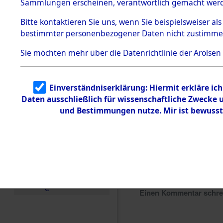
Sammlungen erscheinen, verantwortlich gemacht wer
Todesmärsche
5.3.1 Alliierte
Bitte
kontaktieren
Sie uns, wenn Sie beispielsweiser al
Erhebungen
bestimmter personenbezogener Daten nicht zustimme
zu
Todesmärsch
en
Sie möchten mehr über die Datenrichtlinie der Arolsen
5.3.2
Versuchte
Identifizierun
Einverständniserklärung: Hiermit erkläre ic
g
Daten ausschließlich für wissenschaftliche Zwecke
5.3.3
Todesmärsch
und Bestimmungen nutze. Mir ist bewusst
e /
Identifikation
unbekannter
Toter
5.3.5
Grabermittlu
ng /
Friedhofsplän
e
Einen Kommentar schr