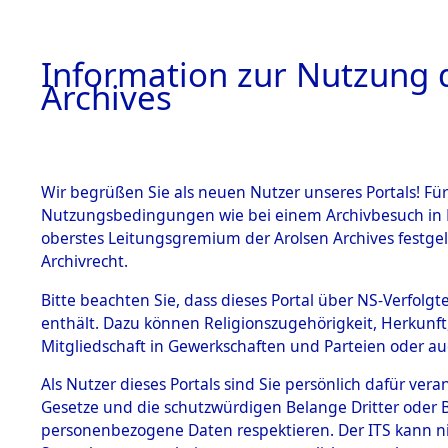
Information zur Nutzung d
Archives
HOME
BESTANDSBESCHREIBUNG
ARCHIVAL
Wir begrüßen Sie als neuen Nutzer unseres Portals! Für
Nutzungsbedingungen wie bei einem Archivbesuch in B
oberstes Leitungsgremium der Arolsen Archives festg
Archivrecht.
BESTÄNDE
Bitte beachten Sie, dass dieses Portal über NS-Verfolgte
Listen vo
enthält. Dazu können Religionszugehörigkeit, Herkunf
Mitgliedschaft in Gewerkschaften und Parteien oder auc
1.
Verstorbe
Inhaftierungsdoku
mente
Als Nutzer dieses Portals sind Sie persönlich dafür vera
0017 (846
Gesetze und die schutzwürdigen Belange Dritter oder B
5. Verschiedenes
personenbezogene Daten respektieren. Der ITS kann nic
5.3