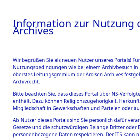
Information zur Nutzung d
Archives
HOME
BESTANDSBESCHREIBUNG
ARCHIVAL
Wir begrüßen Sie als neuen Nutzer unseres Portals! Für
Nutzungsbedingungen wie bei einem Archivbesuch in B
oberstes Leitungsgremium der Arolsen Archives festg
Archivrecht.
BESTÄNDE
Bitte beachten Sie, dass dieses Portal über NS-Verfolgte
Listen vo
enthält. Dazu können Religionszugehörigkeit, Herkunf
Mitgliedschaft in Gewerkschaften und Parteien oder auc
1.
Verstorbe
Inhaftierungsdoku
mente
Als Nutzer dieses Portals sind Sie persönlich dafür vera
0001 (846
Gesetze und die schutzwürdigen Belange Dritter oder B
5. Verschiedenes
personenbezogene Daten respektieren. Der ITS kann nic
5.3