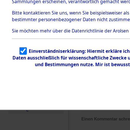
Sammlungen erscheinen, verantwortlich gemacht wer
Todesmärsche
5.3.1 Alliierte
Bitte
kontaktieren
Sie uns, wenn Sie beispielsweiser al
Erhebungen
bestimmter personenbezogener Daten nicht zustimme
zu
Todesmärsch
en
Sie möchten mehr über die Datenrichtlinie der Arolsen
5.3.2
Versuchte
Identifizierun
Einverständniserklärung: Hiermit erkläre ic
g
Daten ausschließlich für wissenschaftliche Zwecke
5.3.3
Todesmärsch
und Bestimmungen nutze. Mir ist bewusst
e /
Identifikation
unbekannter
Toter
5.3.5
Grabermittlu
ng /
Friedhofsplän
e
Einen Kommentar schr