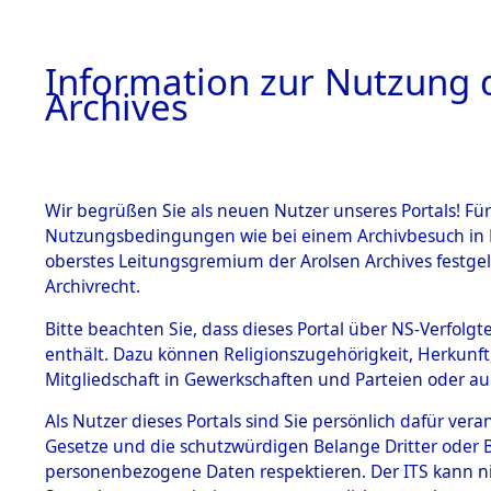
Information zur Nutzung d
Archives
HOME
BESTANDSBESCHREIBUNG
ARCHIVAL
Wir begrüßen Sie als neuen Nutzer unseres Portals! Für
Nutzungsbedingungen wie bei einem Archivbesuch in B
oberstes Leitungsgremium der Arolsen Archives festg
Archivrecht.
BESTÄNDE
Bitte beachten Sie, dass dieses Portal über NS-Verfolgte
Listen vo
enthält. Dazu können Religionszugehörigkeit, Herkunf
Mitgliedschaft in Gewerkschaften und Parteien oder auc
1.
Verstorbe
Inhaftierungsdoku
mente
Als Nutzer dieses Portals sind Sie persönlich dafür vera
0035 (846
Gesetze und die schutzwürdigen Belange Dritter oder B
5. Verschiedenes
personenbezogene Daten respektieren. Der ITS kann nic
5.3