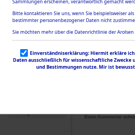
Sammlungen erscheinen, verantwortlich gemacht wer
Todesmärsche
5.3.1 Alliierte
Bitte
kontaktieren
Sie uns, wenn Sie beispielsweiser al
Erhebungen
bestimmter personenbezogener Daten nicht zustimme
zu
Todesmärsch
en
Sie möchten mehr über die Datenrichtlinie der Arolsen
5.3.2
Versuchte
Identifizierun
Einverständniserklärung: Hiermit erkläre ic
g
Daten ausschließlich für wissenschaftliche Zwecke
5.3.3
Todesmärsch
und Bestimmungen nutze. Mir ist bewusst
e /
Identifikation
unbekannter
Toter
5.3.5
Grabermittlu
ng /
Friedhofsplän
e
Einen Kommentar schr