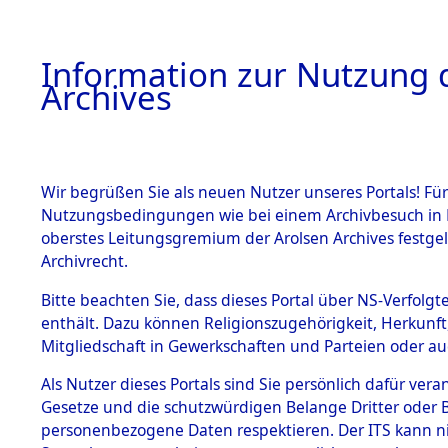
Information zur Nutzung d
Archives
HOME
BESTANDSBESCHREIBUNG
ARCHIVAL
Wir begrüßen Sie als neuen Nutzer unseres Portals! Für
Nutzungsbedingungen wie bei einem Archivbesuch in B
oberstes Leitungsgremium der Arolsen Archives festg
Archivrecht.
BESTÄNDE
Bitte beachten Sie, dass dieses Portal über NS-Verfolgte
Listen vo
enthält. Dazu können Religionszugehörigkeit, Herkunf
Mitgliedschaft in Gewerkschaften und Parteien oder auc
1.
Verstorbe
Inhaftierungsdoku
mente
Als Nutzer dieses Portals sind Sie persönlich dafür vera
0064 (846
Gesetze und die schutzwürdigen Belange Dritter oder B
5. Verschiedenes
personenbezogene Daten respektieren. Der ITS kann nic
5.3