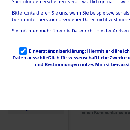
Sammlungen erscheinen, verantwortlich gemacht wer
Todesmärsche
5.3.1 Alliierte
Bitte
kontaktieren
Sie uns, wenn Sie beispielsweiser al
Erhebungen
bestimmter personenbezogener Daten nicht zustimme
zu
Todesmärsch
en
Sie möchten mehr über die Datenrichtlinie der Arolsen
5.3.2
Versuchte
Identifizierun
Einverständniserklärung: Hiermit erkläre ic
g
Daten ausschließlich für wissenschaftliche Zwecke
5.3.3
Todesmärsch
und Bestimmungen nutze. Mir ist bewusst
e /
Identifikation
unbekannter
Toter
5.3.5
Grabermittlu
ng /
Friedhofsplän
e
Einen Kommentar schr