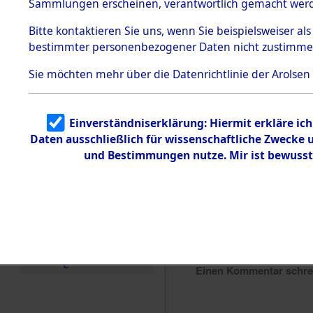
Sammlungen erscheinen, verantwortlich gemacht wer
Todesmärsche
5.3.1 Alliierte
Bitte
kontaktieren
Sie uns, wenn Sie beispielsweiser al
Erhebungen
bestimmter personenbezogener Daten nicht zustimme
zu
Todesmärsch
en
Sie möchten mehr über die Datenrichtlinie der Arolsen
5.3.2
Versuchte
Identifizierun
Einverständniserklärung: Hiermit erkläre ic
g
Daten ausschließlich für wissenschaftliche Zwecke
5.3.3
Todesmärsch
und Bestimmungen nutze. Mir ist bewusst
e /
Identifikation
unbekannter
Toter
5.3.5
Grabermittlu
ng /
Friedhofsplän
e
Einen Kommentar schr