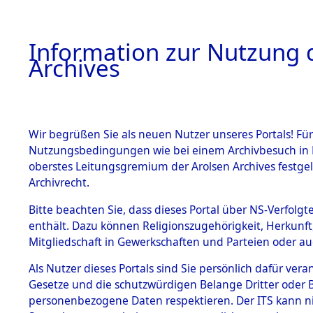
Information zur Nutzung d
Archives
HOME
BESTANDSBESCHREIBUNG
ARCHIVAL
Wir begrüßen Sie als neuen Nutzer unseres Portals! Für
Nutzungsbedingungen wie bei einem Archivbesuch in B
oberstes Leitungsgremium der Arolsen Archives festg
Archivrecht.
BESTÄNDE
Bitte beachten Sie, dass dieses Portal über NS-Verfolgte
Listen vo
enthält. Dazu können Religionszugehörigkeit, Herkunf
Mitgliedschaft in Gewerkschaften und Parteien oder auc
1.
Verstorbe
Inhaftierungsdoku
mente
Als Nutzer dieses Portals sind Sie persönlich dafür vera
0098 (846
Gesetze und die schutzwürdigen Belange Dritter oder B
5. Verschiedenes
personenbezogene Daten respektieren. Der ITS kann nic
5.3