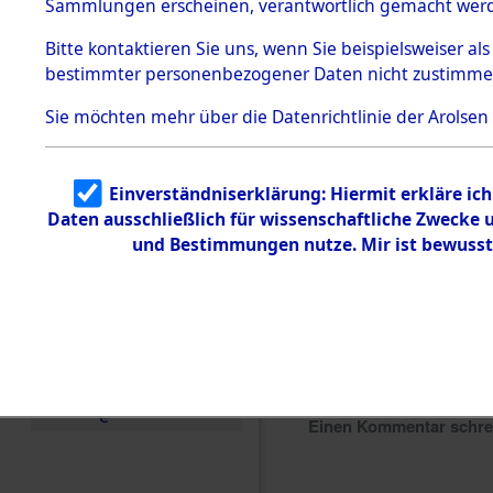
Sammlungen erscheinen, verantwortlich gemacht wer
Todesmärsche
5.3.1 Alliierte
Bitte
kontaktieren
Sie uns, wenn Sie beispielsweiser al
Erhebungen
bestimmter personenbezogener Daten nicht zustimme
zu
Todesmärsch
en
Sie möchten mehr über die Datenrichtlinie der Arolsen
5.3.2
Versuchte
Identifizierun
Einverständniserklärung: Hiermit erkläre ic
g
Daten ausschließlich für wissenschaftliche Zwecke
5.3.3
Todesmärsch
und Bestimmungen nutze. Mir ist bewusst
e /
Identifikation
unbekannter
Toter
5.3.5
Grabermittlu
ng /
Friedhofsplän
e
Einen Kommentar schr