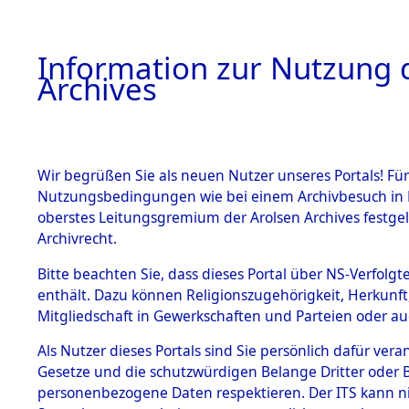
Information zur Nutzung d
Archives
HOME
BESTANDSBESCHREIBUNG
ARCHIVAL
Wir begrüßen Sie als neuen Nutzer unseres Portals! Für
Nutzungsbedingungen wie bei einem Archivbesuch in B
oberstes Leitungsgremium der Arolsen Archives festg
Archivrecht.
BESTÄNDE
Bitte beachten Sie, dass dieses Portal über NS-Verfolgte
Listen vo
enthält. Dazu können Religionszugehörigkeit, Herkunf
Mitgliedschaft in Gewerkschaften und Parteien oder auc
1.
Verstorbe
Inhaftierungsdoku
mente
Als Nutzer dieses Portals sind Sie persönlich dafür vera
0003 (846
Gesetze und die schutzwürdigen Belange Dritter oder B
5. Verschiedenes
personenbezogene Daten respektieren. Der ITS kann nic
5.3