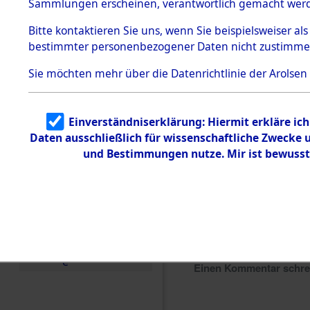
Sammlungen erscheinen, verantwortlich gemacht wer
Todesmärsche
5.3.1 Alliierte
Bitte
kontaktieren
Sie uns, wenn Sie beispielsweiser al
Erhebungen
bestimmter personenbezogener Daten nicht zustimme
zu
Todesmärsch
en
Sie möchten mehr über die Datenrichtlinie der Arolsen
5.3.2
Versuchte
Identifizierun
Einverständniserklärung: Hiermit erkläre ic
g
Daten ausschließlich für wissenschaftliche Zwecke
5.3.3
Todesmärsch
und Bestimmungen nutze. Mir ist bewusst
e /
Identifikation
unbekannter
Toter
5.3.5
Grabermittlu
ng /
Friedhofsplän
e
Einen Kommentar schr