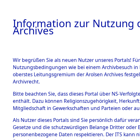
Information zur Nutzung d
Archives
HOME
BESTANDSBESCHREIBUNG
ARCHIVAL
Wir begrüßen Sie als neuen Nutzer unseres Portals! Für
Nutzungsbedingungen wie bei einem Archivbesuch in B
oberstes Leitungsgremium der Arolsen Archives festg
Archivrecht.
BESTÄNDE
Bitte beachten Sie, dass dieses Portal über NS-Verfolgte
Listen vo
enthält. Dazu können Religionszugehörigkeit, Herkunf
Mitgliedschaft in Gewerkschaften und Parteien oder auc
1.
Verstorbe
Inhaftierungsdoku
mente
Als Nutzer dieses Portals sind Sie persönlich dafür vera
0014 (846
Gesetze und die schutzwürdigen Belange Dritter oder B
5. Verschiedenes
personenbezogene Daten respektieren. Der ITS kann nic
5.3