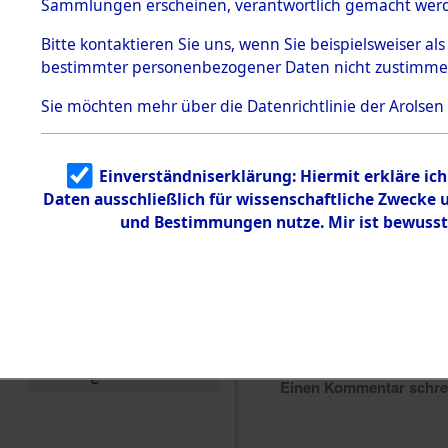
Sammlungen erscheinen, verantwortlich gemacht wer
Todesmärsche
5.3.1 Alliierte
Bitte
kontaktieren
Sie uns, wenn Sie beispielsweiser al
Erhebungen
bestimmter personenbezogener Daten nicht zustimme
zu
Todesmärsch
en
Sie möchten mehr über die Datenrichtlinie der Arolsen
5.3.2
Versuchte
Identifizierun
Einverständniserklärung: Hiermit erkläre ic
g
Daten ausschließlich für wissenschaftliche Zwecke
5.3.3
Todesmärsch
und Bestimmungen nutze. Mir ist bewusst
e /
Identifikation
unbekannter
Toter
5.3.5
Grabermittlu
ng /
Friedhofsplän
e
Einen Kommentar schr