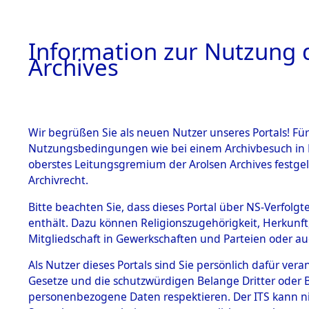
Information zur Nutzung d
Archives
HOME
BESTANDSBESCHREIBUNG
ARCHIVAL
Wir begrüßen Sie als neuen Nutzer unseres Portals! Für
Nutzungsbedingungen wie bei einem Archivbesuch in B
oberstes Leitungsgremium der Arolsen Archives festg
Archivrecht.
BESTÄNDE
Bitte beachten Sie, dass dieses Portal über NS-Verfolgte
Listen vo
enthält. Dazu können Religionszugehörigkeit, Herkunf
Mitgliedschaft in Gewerkschaften und Parteien oder auc
1.
Verstorbe
Inhaftierungsdoku
mente
Als Nutzer dieses Portals sind Sie persönlich dafür vera
0030 (846
Gesetze und die schutzwürdigen Belange Dritter oder B
5. Verschiedenes
personenbezogene Daten respektieren. Der ITS kann nic
5.3