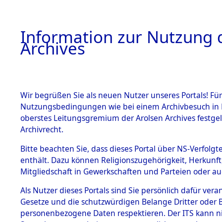
Information zur Nutzung d
Archives
HOME
BESTANDSBESCHREIBUNG
ARCHIVAL
Wir begrüßen Sie als neuen Nutzer unseres Portals! Für
Nutzungsbedingungen wie bei einem Archivbesuch in B
oberstes Leitungsgremium der Arolsen Archives festg
Archivrecht.
BESTÄNDE
Bitte beachten Sie, dass dieses Portal über NS-Verfolgte
Listen vo
enthält. Dazu können Religionszugehörigkeit, Herkunf
Mitgliedschaft in Gewerkschaften und Parteien oder auc
1.
Verstorbe
Inhaftierungsdoku
mente
Als Nutzer dieses Portals sind Sie persönlich dafür vera
0052 (846
Gesetze und die schutzwürdigen Belange Dritter oder B
5. Verschiedenes
personenbezogene Daten respektieren. Der ITS kann nic
5.3