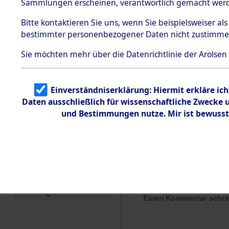
Sammlungen erscheinen, verantwortlich gemacht wer
Todesmärsche
5.3.1 Alliierte
Bitte
kontaktieren
Sie uns, wenn Sie beispielsweiser al
Erhebungen
bestimmter personenbezogener Daten nicht zustimme
zu
Todesmärsch
en
Sie möchten mehr über die Datenrichtlinie der Arolsen
5.3.2
Versuchte
Identifizierun
Einverständniserklärung: Hiermit erkläre ic
g
Daten ausschließlich für wissenschaftliche Zwecke
5.3.3
Todesmärsch
und Bestimmungen nutze. Mir ist bewusst
e /
Identifikation
unbekannter
Toter
5.3.5
Grabermittlu
ng /
Friedhofsplän
e
Einen Kommentar schr