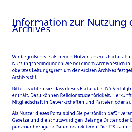
Information zur Nutzung d
Archives
HOME
BESTANDSBESCHREIBUNG
ARCHIVAL
Wir begrüßen Sie als neuen Nutzer unseres Portals! Für
Nutzungsbedingungen wie bei einem Archivbesuch in B
oberstes Leitungsgremium der Arolsen Archives festg
Archivrecht.
BESTÄNDE
Bitte beachten Sie, dass dieses Portal über NS-Verfolgte
Listen vo
enthält. Dazu können Religionszugehörigkeit, Herkunf
Mitgliedschaft in Gewerkschaften und Parteien oder auc
1.
Verstorbe
Inhaftierungsdoku
mente
Als Nutzer dieses Portals sind Sie persönlich dafür vera
0006 (846
Gesetze und die schutzwürdigen Belange Dritter oder B
5. Verschiedenes
personenbezogene Daten respektieren. Der ITS kann nic
5.3