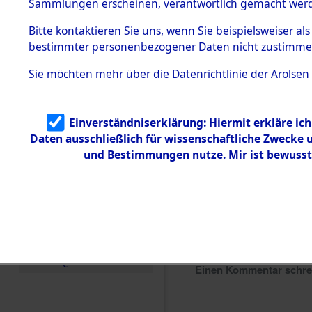
Sammlungen erscheinen, verantwortlich gemacht wer
Todesmärsche
5.3.1 Alliierte
Bitte
kontaktieren
Sie uns, wenn Sie beispielsweiser al
Erhebungen
bestimmter personenbezogener Daten nicht zustimme
zu
Todesmärsch
en
Sie möchten mehr über die Datenrichtlinie der Arolsen
5.3.2
Versuchte
Identifizierun
Einverständniserklärung: Hiermit erkläre ic
g
Daten ausschließlich für wissenschaftliche Zwecke
5.3.3
Todesmärsch
und Bestimmungen nutze. Mir ist bewusst
e /
Identifikation
unbekannter
Toter
5.3.5
Grabermittlu
ng /
Friedhofsplän
e
Einen Kommentar schr