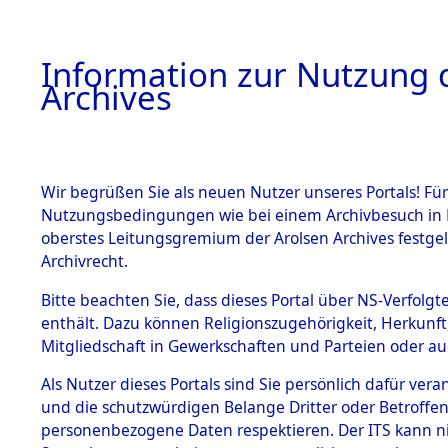
Information zur Nutzung d
Archives
HOME
BESTANDSBESCHREIBUNG
ARCHIVAL
Wir begrüßen Sie als neuen Nutzer unseres Portals! Für
Nutzungsbedingungen wie bei einem Archivbesuch in B
oberstes Leitungsgremium der Arolsen Archives festg
Archivrecht.
BESTÄNDE
Bitte beachten Sie, dass dieses Portal über NS-Verfolgte
Listen von
enthält. Dazu können Religionszugehörigkeit, Herkunf
Mitgliedschaft in Gewerkschaften und Parteien oder auc
Konzentra
1.
Inhaftierungsdoku
mente
Als Nutzer dieses Portals sind Sie persönlich dafür vera
Todesmärs
und die schutzwürdigen Belange Dritter oder Betroffen
5. Verschiedenes
personenbezogene Daten respektieren. Der ITS kann nic
5.3