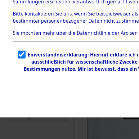
Sammlungen erscheinen, verantwortlich gemacht wer
Todesmärsche
5.3.1 Alliierte
Bitte
kontaktieren
Sie uns, wenn Sie beispielsweiser al
Erhebungen
bestimmter personenbezogener Daten nicht zustimme
zu
Todesmärsch
en
Sie möchten mehr über die Datenrichtlinie der Arolsen
5.3.2
Versuchte
Identifizierun
Einverständniserklärung: Hiermit erkläre ich
g
ausschließlich für wissenschaftliche Zweck
5.3.3
Todesmärsch
Bestimmungen nutze. Mir ist bewusst, dass ein
e /
Identifikation
unbekannter
Toter
5.3.5
Grabermittlu
ng /
Friedhofsplän
e