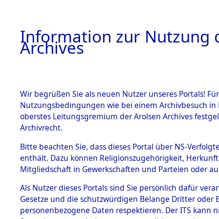
Information zur Nutzung d
Archives
HOME
BESTANDSBESCHREIBUNG
ARCHIVAL
Wir begrüßen Sie als neuen Nutzer unseres Portals! Für
Nutzungsbedingungen wie bei einem Archivbesuch in B
oberstes Leitungsgremium der Arolsen Archives festg
Archivrecht.
BESTÄNDE
Bitte beachten Sie, dass dieses Portal über NS-Verfolgte
Auswertun
enthält. Dazu können Religionszugehörigkeit, Herkunf
Mitgliedschaft in Gewerkschaften und Parteien oder auc
unbekannt
1.
Inhaftierungsdoku
mente
Als Nutzer dieses Portals sind Sie persönlich dafür vera
und unbek
Gesetze und die schutzwürdigen Belange Dritter oder B
5. Verschiedenes
personenbezogene Daten respektieren. Der ITS kann nic
5.3