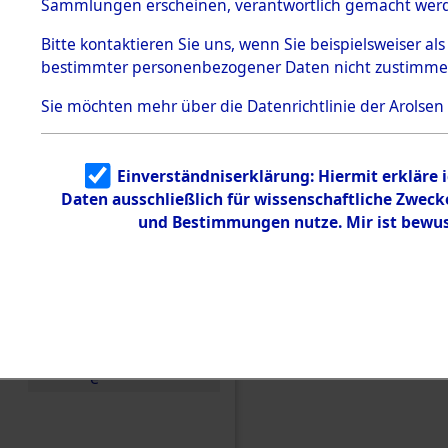
Konzentra
Sammlungen erscheinen, verantwortlich gemacht wer
Todesmärsche
5.3.1 Alliierte
Grabstätte
Bitte
kontaktieren
Sie uns, wenn Sie beispielsweiser al
Erhebungen
bestimmter personenbezogener Daten nicht zustimme
zu
0064 (846
Todesmärsch
en
Sie möchten mehr über die Datenrichtlinie der Arolsen
5.3.2
Versuchte
Identifizierun
Einverständniserklärung: Hiermit erkläre 
g
Daten ausschließlich für wissenschaftliche Zwec
5.3.3
Todesmärsch
und Bestimmungen nutze. Mir ist bewus
e /
Identifikation
unbekannter
Toter
5.3.5
Grabermittlu
ng /
Friedhofsplän
e