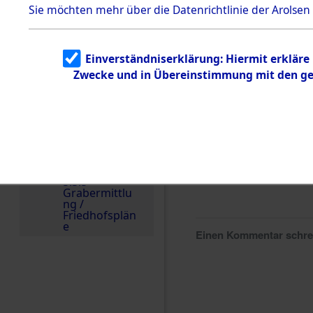
Sie möchten mehr über die Datenrichtlinie der Arolsen
zu
Todesmärsch
en
5.3.2
Einverständniserklärung: Hiermit erkläre
Versuchte
Identifizierun
Zwecke und in Übereinstimmung mit den gel
g
5.3.3
Todesmärsch
e /
Identifikation
unbekannter
Toter
5.3.5
Grabermittlu
ng /
Friedhofsplän
e
Einen Kommentar schr