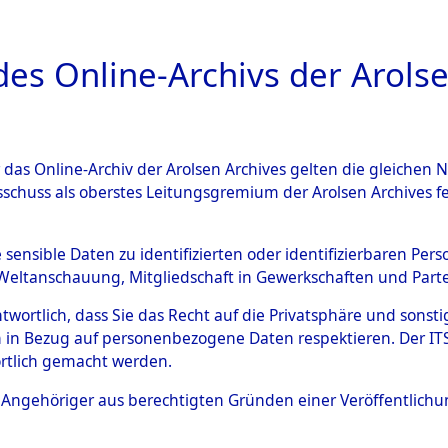
a
A
es Online-Archivs der Arolse
DIGITAL COLLEC
r das Online-Archiv der Arolsen Archives gelten die gleiche
ESCHREIBUNG
ARCHIVALE
ÜBERSICHT
BILD
sschuss als oberstes Leitungsgremium der Arolsen Archives 
gen von Daten über unbekan
e sensible Daten zu identifizierten oder identifizierbaren Pe
Weltanschauung, Mitgliedschaft in Gewerkschaften und Partei
r und unbekannte Todesopfe
antwortlich, dass Sie das Recht auf die Privatsphäre und sons
 in Bezug auf personenbezogene Daten respektieren. Der ITS k
ionslagern und deren Grabst
rtlich gemacht werden.
4608803)
ls Angehöriger aus berechtigten Gründen einer Veröffentlic