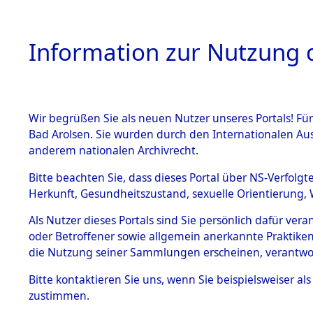
Information zur Nutzung d
Wir begrüßen Sie als neuen Nutzer unseres Portals! Fü
HOME
BESTANDSB
Bad Arolsen. Sie wurden durch den Internationalen Au
anderem nationalen Archivrecht.
BESTÄNDE
Auswertun
Bitte beachten Sie, dass dieses Portal über NS-Verfolgt
Herkunft, Gesundheitszustand, sexuelle Orientierung, 
Todesopfe
1.
Inhaftierungsdoku
Als Nutzer dieses Portals sind Sie persönlich dafür ver
mente
oder Betroffener sowie allgemein anerkannte Praktiken
Konzentrat
5. Verschiedenes
die Nutzung seiner Sammlungen erscheinen, verantwo
5.3
→
0081 (8
Bitte
kontaktieren
Sie uns, wenn Sie beispielsweiser a
Todesmärsche
zustimmen.
5.3.1 Alliierte
Erhebungen