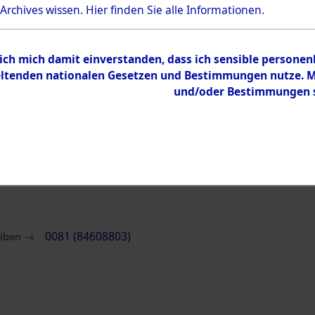
0081 (84608803)
 Archives wissen.
Hier
finden Sie alle Informationen.
 ich mich damit einverstanden, dass ich sensible persone
Übergeordnetes
Auswertung
tenden nationalen Gesetzen und Bestimmungen nutze. Mir
Dokument
Todesopfer
und/oder Bestimmungen st
Konzentrat
Inhalt
Zur Übersicht
eiben →
0081 (84608803)