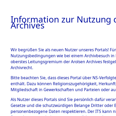
Information zur Nutzung d
Archives
HOME
BESTANDSBESCHREIBUNG
ARCHIVAL
Wir begrüßen Sie als neuen Nutzer unseres Portals! Für
Nutzungsbedingungen wie bei einem Archivbesuch in B
oberstes Leitungsgremium der Arolsen Archives festg
Archivrecht.
BESTÄNDE
Bitte beachten Sie, dass dieses Portal über NS-Verfolgte
Auswertun
enthält. Dazu können Religionszugehörigkeit, Herkunf
Mitgliedschaft in Gewerkschaften und Parteien oder auc
unbekannt
1.
Inhaftierungsdoku
mente
Als Nutzer dieses Portals sind Sie persönlich dafür vera
und unbek
Gesetze und die schutzwürdigen Belange Dritter oder B
5. Verschiedenes
personenbezogene Daten respektieren. Der ITS kann nic
5.3