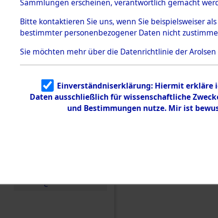
Konzentra
Sammlungen erscheinen, verantwortlich gemacht wer
Todesmärsche
5.3.1 Alliierte
Grabstätte
Bitte
kontaktieren
Sie uns, wenn Sie beispielsweiser al
Erhebungen
bestimmter personenbezogener Daten nicht zustimme
zu
0108 (846
Todesmärsch
en
Sie möchten mehr über die Datenrichtlinie der Arolsen
5.3.2
Versuchte
Identifizierun
Einverständniserklärung: Hiermit erkläre 
g
Daten ausschließlich für wissenschaftliche Zwec
5.3.3
Todesmärsch
und Bestimmungen nutze. Mir ist bewus
e /
Identifikation
unbekannter
Toter
5.3.5
Grabermittlu
ng /
Friedhofsplän
e