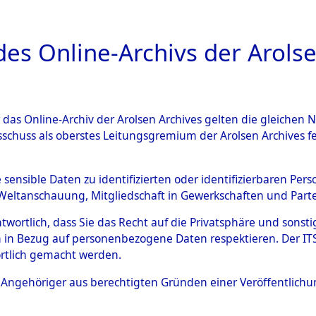
a
A
es Online-Archivs der Arolse
DIGITAL COLLEC
r das Online-Archiv der Arolsen Archives gelten die gleiche
ESCHREIBUNG
ARCHIVALE
ÜBERSICHT
BILD
sschuss als oberstes Leitungsgremium der Arolsen Archives 
gen von Daten über unbekan
e sensible Daten zu identifizierten oder identifizierbaren Pe
Weltanschauung, Mitgliedschaft in Gewerkschaften und Partei
r und unbekannte Todesopfe
antwortlich, dass Sie das Recht auf die Privatsphäre und sons
 in Bezug auf personenbezogene Daten respektieren. Der ITS k
ionslagern und deren Grabst
rtlich gemacht werden.
4608842)
ls Angehöriger aus berechtigten Gründen einer Veröffentlic