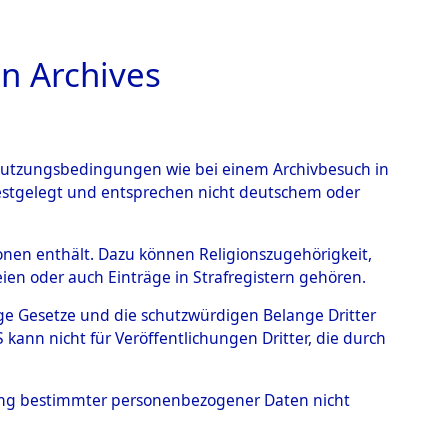
n Archives
TIONS ONLINE
n Nutzungsbedingungen wie bei einem Archivbesuch in
festgelegt und entsprechen nicht deutschem oder
nte ausländische
rsonen enthält. Dazu können Religionszugehörigkeit,
en oder auch Einträge in Strafregistern gehören.
r aus
tige Gesetze und die schutzwürdigen Belange Dritter
ann nicht für Veröffentlichungen Dritter, die durch
ätten.
→
0002 (84608801)
hung bestimmter personenbezogener Daten nicht