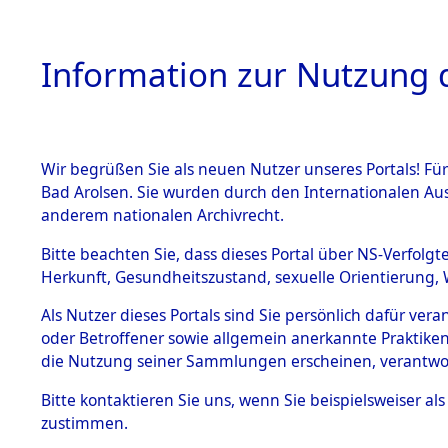
Information zur Nutzung d
Wir begrüßen Sie als neuen Nutzer unseres Portals! Fü
HOME
BESTANDSB
Bad Arolsen. Sie wurden durch den Internationalen Au
anderem nationalen Archivrecht.
BESTÄNDE
Auswertun
Bitte beachten Sie, dass dieses Portal über NS-Verfolgt
Herkunft, Gesundheitszustand, sexuelle Orientierung, 
Todesopfe
1.
Inhaftierungsdoku
Als Nutzer dieses Portals sind Sie persönlich dafür ver
mente
oder Betroffener sowie allgemein anerkannte Praktiken
Konzentrat
5. Verschiedenes
die Nutzung seiner Sammlungen erscheinen, verantwo
5.3
→
0120 (8
Bitte
kontaktieren
Sie uns, wenn Sie beispielsweiser a
Todesmärsche
zustimmen.
5.3.1 Alliierte
Erhebungen