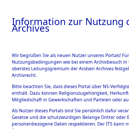
Information zur Nutzung d
Archives
HOME
BESTANDSBESCHREIBUNG
ARCHIVAL
Wir begrüßen Sie als neuen Nutzer unseres Portals! Für
Nutzungsbedingungen wie bei einem Archivbesuch in B
oberstes Leitungsgremium der Arolsen Archives festg
Archivrecht.
BESTÄNDE
Bitte beachten Sie, dass dieses Portal über NS-Verfolgte
Auswertun
enthält. Dazu können Religionszugehörigkeit, Herkunf
Mitgliedschaft in Gewerkschaften und Parteien oder auc
unbekannt
1.
Inhaftierungsdoku
mente
Als Nutzer dieses Portals sind Sie persönlich dafür vera
und unbek
Gesetze und die schutzwürdigen Belange Dritter oder B
5. Verschiedenes
personenbezogene Daten respektieren. Der ITS kann nic
5.3