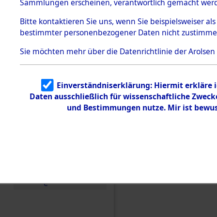
Konzentra
Sammlungen erscheinen, verantwortlich gemacht wer
Todesmärsche
5.3.1 Alliierte
Grabstätte
Bitte
kontaktieren
Sie uns, wenn Sie beispielsweiser al
Erhebungen
bestimmter personenbezogener Daten nicht zustimme
zu
0161 (846
Todesmärsch
en
Sie möchten mehr über die Datenrichtlinie der Arolsen
5.3.2
Versuchte
Identifizierun
Einverständniserklärung: Hiermit erkläre 
g
Daten ausschließlich für wissenschaftliche Zwec
5.3.3
Todesmärsch
und Bestimmungen nutze. Mir ist bewus
e /
Identifikation
unbekannter
Toter
5.3.5
Grabermittlu
ng /
Friedhofsplän
e