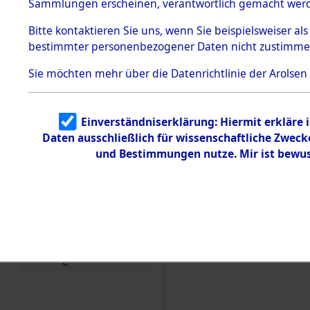
Konzentra
Sammlungen erscheinen, verantwortlich gemacht wer
Todesmärsche
5.3.1 Alliierte
Grabstätte
Bitte
kontaktieren
Sie uns, wenn Sie beispielsweiser al
Erhebungen
bestimmter personenbezogener Daten nicht zustimme
zu
0175 (846
Todesmärsch
en
Sie möchten mehr über die Datenrichtlinie der Arolsen
5.3.2
Versuchte
Identifizierun
Einverständniserklärung: Hiermit erkläre 
g
Daten ausschließlich für wissenschaftliche Zwec
5.3.3
Todesmärsch
und Bestimmungen nutze. Mir ist bewus
e /
Identifikation
unbekannter
Toter
5.3.5
Grabermittlu
ng /
Friedhofsplän
e