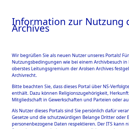
Information zur Nutzung d
Archives
HOME
BESTANDSBESCHREIBUNG
ARCHIVAL
Wir begrüßen Sie als neuen Nutzer unseres Portals! Für
Nutzungsbedingungen wie bei einem Archivbesuch in B
oberstes Leitungsgremium der Arolsen Archives festg
Archivrecht.
BESTÄNDE
Bitte beachten Sie, dass dieses Portal über NS-Verfolgte
Auswertun
enthält. Dazu können Religionszugehörigkeit, Herkunf
Mitgliedschaft in Gewerkschaften und Parteien oder auc
unbekannt
1.
Inhaftierungsdoku
mente
Als Nutzer dieses Portals sind Sie persönlich dafür vera
und unbek
Gesetze und die schutzwürdigen Belange Dritter oder B
5. Verschiedenes
personenbezogene Daten respektieren. Der ITS kann nic
5.3