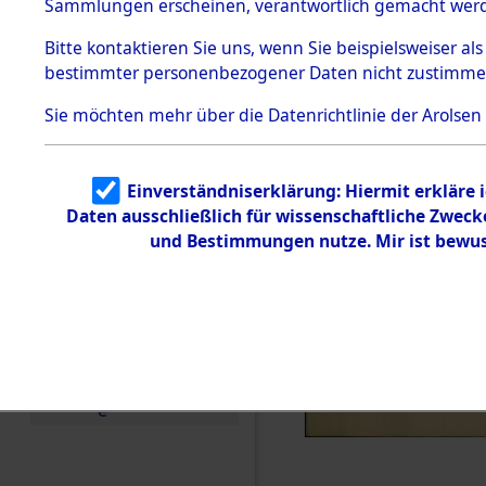
Konzentra
Sammlungen erscheinen, verantwortlich gemacht wer
Todesmärsche
5.3.1 Alliierte
Grabstätte
Bitte
kontaktieren
Sie uns, wenn Sie beispielsweiser al
Erhebungen
bestimmter personenbezogener Daten nicht zustimme
zu
0209 (846
Todesmärsch
en
Sie möchten mehr über die Datenrichtlinie der Arolsen
5.3.2
Versuchte
Identifizierun
Einverständniserklärung: Hiermit erkläre 
g
Daten ausschließlich für wissenschaftliche Zwec
5.3.3
Todesmärsch
und Bestimmungen nutze. Mir ist bewus
e /
Identifikation
unbekannter
Toter
5.3.5
Grabermittlu
ng /
Friedhofsplän
e