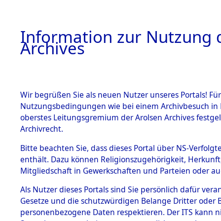
Information zur Nutzung d
Archives
HOME
BESTANDSBESCHREIBUNG
ARCHIVAL
Wir begrüßen Sie als neuen Nutzer unseres Portals! Für
Nutzungsbedingungen wie bei einem Archivbesuch in B
oberstes Leitungsgremium der Arolsen Archives festg
Archivrecht.
BESTÄNDE
Bitte beachten Sie, dass dieses Portal über NS-Verfolgte
Auswertun
enthält. Dazu können Religionszugehörigkeit, Herkunf
Mitgliedschaft in Gewerkschaften und Parteien oder auc
unbekannt
1.
Inhaftierungsdoku
mente
Als Nutzer dieses Portals sind Sie persönlich dafür vera
und unbek
Gesetze und die schutzwürdigen Belange Dritter oder B
5. Verschiedenes
personenbezogene Daten respektieren. Der ITS kann nic
5.3