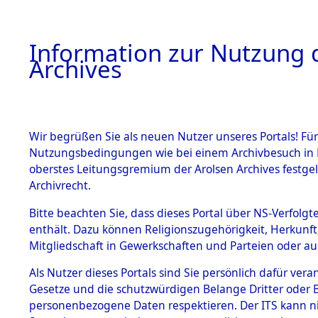
Information zur Nutzung d
Archives
HOME
BESTANDSBESCHREIBUNG
ARCHIVAL
Wir begrüßen Sie als neuen Nutzer unseres Portals! Für
Nutzungsbedingungen wie bei einem Archivbesuch in B
oberstes Leitungsgremium der Arolsen Archives festg
Archivrecht.
BESTÄNDE
Bitte beachten Sie, dass dieses Portal über NS-Verfolgte
Auswertun
enthält. Dazu können Religionszugehörigkeit, Herkunf
Mitgliedschaft in Gewerkschaften und Parteien oder auc
unbekannt
1.
Inhaftierungsdoku
mente
Als Nutzer dieses Portals sind Sie persönlich dafür vera
und unbek
Gesetze und die schutzwürdigen Belange Dritter oder B
5. Verschiedenes
personenbezogene Daten respektieren. Der ITS kann nic
5.3