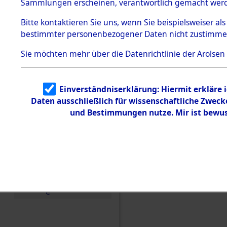
Konzentra
Sammlungen erscheinen, verantwortlich gemacht wer
Todesmärsche
5.3.1 Alliierte
Grabstätte
Bitte
kontaktieren
Sie uns, wenn Sie beispielsweiser al
Erhebungen
bestimmter personenbezogener Daten nicht zustimme
zu
0215 (846
Todesmärsch
en
Sie möchten mehr über die Datenrichtlinie der Arolsen
5.3.2
Versuchte
Identifizierun
Einverständniserklärung: Hiermit erkläre 
g
Daten ausschließlich für wissenschaftliche Zwec
5.3.3
Todesmärsch
und Bestimmungen nutze. Mir ist bewus
e /
Identifikation
unbekannter
Toter
5.3.5
Grabermittlu
ng /
Friedhofsplän
e