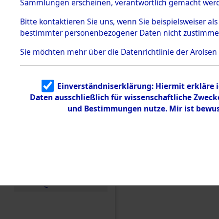
Konzentra
Sammlungen erscheinen, verantwortlich gemacht wer
Todesmärsche
5.3.1 Alliierte
Grabstätte
Bitte
kontaktieren
Sie uns, wenn Sie beispielsweiser al
Erhebungen
bestimmter personenbezogener Daten nicht zustimme
zu
0221 (846
Todesmärsch
en
Sie möchten mehr über die Datenrichtlinie der Arolsen
5.3.2
Versuchte
Identifizierun
Einverständniserklärung: Hiermit erkläre 
g
Daten ausschließlich für wissenschaftliche Zwec
5.3.3
Todesmärsch
und Bestimmungen nutze. Mir ist bewus
e /
Identifikation
unbekannter
Toter
5.3.5
Grabermittlu
ng /
Friedhofsplän
e