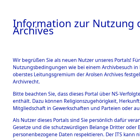
Information zur Nutzung d
Archives
HOME
BESTANDSBESCHREIBUNG
ARCHIVAL
Wir begrüßen Sie als neuen Nutzer unseres Portals! Für
Nutzungsbedingungen wie bei einem Archivbesuch in B
oberstes Leitungsgremium der Arolsen Archives festg
Archivrecht.
BESTÄNDE
Bitte beachten Sie, dass dieses Portal über NS-Verfolgte
Auswertun
enthält. Dazu können Religionszugehörigkeit, Herkunf
Mitgliedschaft in Gewerkschaften und Parteien oder auc
unbekannt
1.
Inhaftierungsdoku
mente
Als Nutzer dieses Portals sind Sie persönlich dafür vera
und unbek
Gesetze und die schutzwürdigen Belange Dritter oder B
5. Verschiedenes
personenbezogene Daten respektieren. Der ITS kann nic
5.3